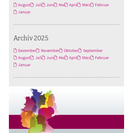
August
Juli
Juni
Mai
April
März
Februar
Januar
Archiv 2025
Dezember
November
Oktober
September
August
Juli
Juni
Mai
April
März
Februar
Januar