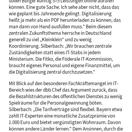
sollen Bürger künftig 575 Leistungen online abrufen
können. Eine gute Sache. Ich sehe aber nicht, dass das
wie geplant bis Jahresende gelingt. Digitalisierung
heißt ja mehr als ein PDF herunterladen zu können, das
man dann von Hand ausfüllen muss.“ Beim diesem
zentralen Zukunftsthema herrsche in Deutschland
generell zu viel „Kleinklein“ und zu wenig
Koordinierung. Silberbach: „Wir brauchen zentrale
Zuständigkeiten statt eines IT-Stabs in jedem
Ministerium. Die Fitko, die Föderale IT-Kommission,
braucht eigenes Personal und eigene Finanzmittel, um
die Digitalisierung zentral durchzusetzen.“
Mit Blick auf den besonderen Fachkräftemangel im IT-
Bereich wies der dbb Chef das Argument zurück, dass
die Bezahlstrukturen des öffentlichen Dienstes zu wenig
Spielräume für die Personalgewinnung böten.
Silberbach: „Die Tarifverträge sind flexibel. Bayern etwa
zahlt IT-Experten eine monatliche Zusatzprämie von
1.000 Euro und bietet vergünstigten Wohnraum. Davon
können andere Länder lernen.“ Dem Ansinnen, durch die