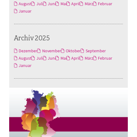
August
Juli
Juni
Mai
April
März
Februar
Januar
Archiv 2025
Dezember
November
Oktober
September
August
Juli
Juni
Mai
April
März
Februar
Januar