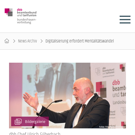
News-Archiv
Digitalisierung erfordert Mentalitätswandel
Bildergalerie
dbb Chef Ulrich Silberbach