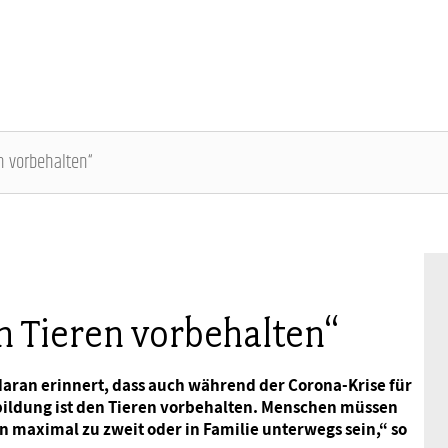
n vorbehalten“
Über uns
Aktuelles zur Wahl
Gleichstellungspolitik
Parität in Politik und Gesellschaft
Fachpublikationen
Termine
Mitgliedschaft
Geschäftsführung
Parteien im Check
Steuerrecht
Frauen in Führungspositionen
frauen im dbb
Frauenpolitische Fachtagung
Rechtsschutz
n Tieren vorbehalten“
Gremien
Familie, Pflege und Beruf
Equal Care – Sorgearbeit fair teilen
dbb frauen Newsletter
dbb bundesfrauenkongress 2026
Vorsorgewerk
daran erinnert, dass auch während der Corona-Krise für
bildung ist den Tieren vorbehalten. Menschen müssen
Geschäftsstelle
Entgeltgleichheit
Frauenpolitik in Zeiten von Corona
Hauptversammlung
Vorteilswelt
n maximal zu zweit oder in Familie unterwegs sein,“ so