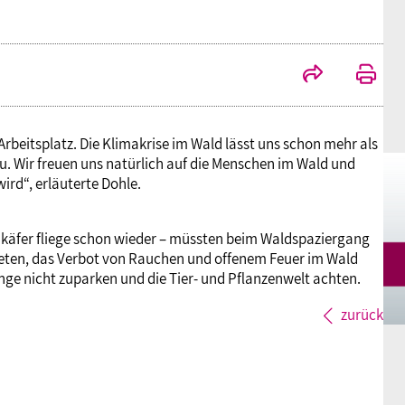
Mitgliedsgewerkschaften
Alterssicherung
Digitalisierung
Seminare
Akademie
Kooperationen
Bildung
Frauenrecht kompakt
Verlag
Arbeitsplatz. Die Klimakrise im Wald lässt uns schon mehr als
Gesundheit
 Wir freuen uns natürlich auf die Menschen im Wald und
rd“, erläuterte Dohle.
Gender Budgeting
nkäfer fliege schon wieder – müssten beim Waldspaziergang
reten, das Verbot von Rauchen und offenem Feuer im Wald
Europa
nge nicht zuparken und die Tier- und Pflanzenwelt achten.
zurück
Stellungnahmen