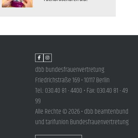
dbb bundesfrauenvertretung
Friedrichstraße 169 • 10117 Berlin
Tel.: 030.40 81 - 4400 • Fax: 030.40 81 - 49
99
Alle Rechte © 2026 • dbb beamtenbund
und tarifunion Bundesfrauenvertretung