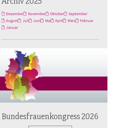
Archiv 2025
Dezember
November
Oktober
September
August
Juli
Juni
Mai
April
März
Februar
Januar
Bundesfrauenkongress 2026