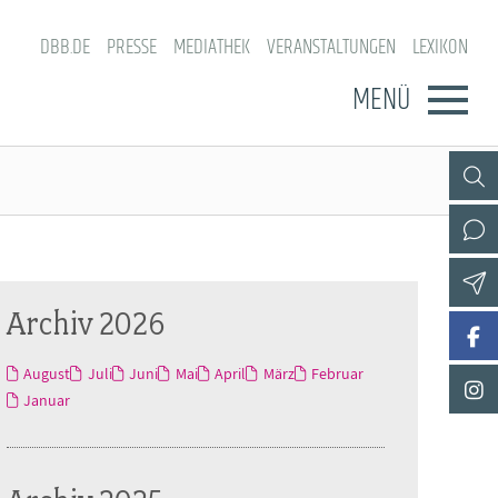
DBB.DE
PRESSE
MEDIATHEK
VERANSTALTUNGEN
LEXIKON
MENÜ
Archiv 2026
August
Juli
Juni
Mai
April
März
Februar
Januar