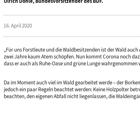
Ulrich Dohle, Bundesvorsitzender des BDF.
PUBLIKATIONEN
16. April 2020
TERMINE & VERANSTALTUNGEN
„Für uns Forstleute und die Waldbesitzenden ist der Wald auch 
MITGLIEDSCHAFT & SERVICE
zwei Jahre kaum Atem schöpfen. Nun kommt Corona noch dazu.
dass er auch als Ruhe-Oase und grüne Lunge wahrgenommen wi
Da im Moment auch viel im Wald gearbeitet werde – der Borke
jedoch ein paar Regeln beachtet werden: Keine Holzpolter bet
beachten, den eigenen Abfall nicht liegenlassen, die Waldeingä