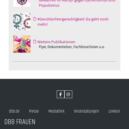
bewahren im Kampf gegen Extremismus und
Populismus
#Geschlechtergerechtigkeit: Da geht noch
mehr!
Weitere Publikationen
Flyer, Dokumentation, Fachbroschüren u.a.
dbb.de
Presse
Mediathek
Veranstaltungen
Lexikon
DBB FRAUEN