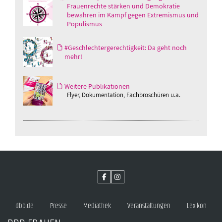
Frauenrechte stärken und Demokratie
bewahren im Kampf gegen Extremismus und
Populismus
#Geschlechtergerechtigkeit: Da geht noch
mehr!
Weitere Publikationen
Flyer, Dokumentation, Fachbroschüren u.a.
dbb.de
Presse
Mediathek
Veranstaltungen
Lexikon