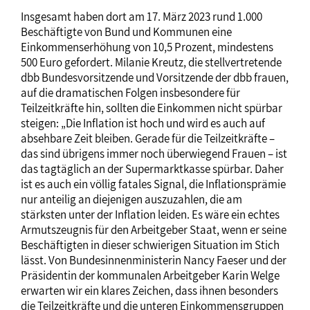
Insgesamt haben dort am 17. März 2023 rund 1.000
Beschäftigte von Bund und Kommunen eine
Einkommenserhöhung von 10,5 Prozent, mindestens
500 Euro gefordert. Milanie Kreutz, die stellvertretende
dbb Bundesvorsitzende und Vorsitzende der dbb frauen,
auf die dramatischen Folgen insbesondere für
Teilzeitkräfte hin, sollten die Einkommen nicht spürbar
steigen: „Die Inflation ist hoch und wird es auch auf
absehbare Zeit bleiben. Gerade für die Teilzeitkräfte –
das sind übrigens immer noch überwiegend Frauen – ist
das tagtäglich an der Supermarktkasse spürbar. Daher
ist es auch ein völlig fatales Signal, die Inflationsprämie
nur anteilig an diejenigen auszuzahlen, die am
stärksten unter der Inflation leiden. Es wäre ein echtes
Armutszeugnis für den Arbeitgeber Staat, wenn er seine
Beschäftigten in dieser schwierigen Situation im Stich
lässt. Von Bundesinnenministerin Nancy Faeser und der
Präsidentin der kommunalen Arbeitgeber Karin Welge
erwarten wir ein klares Zeichen, dass ihnen besonders
die Teilzeitkräfte und die unteren Einkommensgruppen