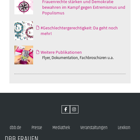
Frauenrechte stärken und Demokratie
bewahren im Kampf gegen Extremismus und
Populismus
#Geschlechtergerechtigkeit: Da geht noch
mehr!
Weitere Publikationen
Flyer, Dokumentation, Fachbroschüren u.a.
dbb.de
Presse
Mediathek
Veranstaltungen
Lexikon
DBB FRAUEN