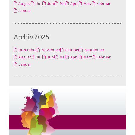
August
Juli
Juni
Mai
April
März
Februar
Januar
Archiv 2025
Dezember
November
Oktober
September
August
Juli
Juni
Mai
April
März
Februar
Januar