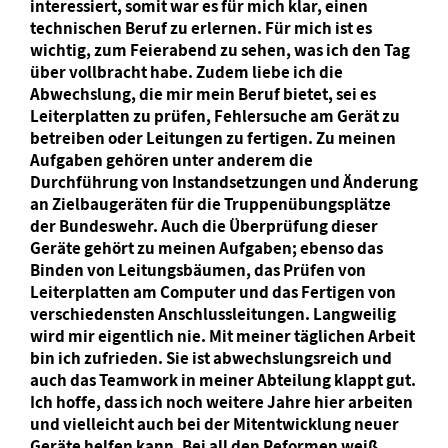
interessiert, somit war es für mich klar, einen
technischen Beruf zu erlernen. Für mich ist es
wichtig, zum Feierabend zu sehen, was ich den Tag
über vollbracht habe. Zudem liebe ich die
Abwechslung, die mir mein Beruf bietet, sei es
Leiterplatten zu prüfen, Fehlersuche am Gerät zu
betreiben oder Leitungen zu fertigen. Zu meinen
Aufgaben gehören unter anderem die
Durchführung von Instandsetzungen und Änderung
an Zielbaugeräten für die Truppenübungsplätze
der Bundeswehr. Auch die Überprüfung dieser
Geräte gehört zu meinen Aufgaben; ebenso das
Binden von Leitungsbäumen, das Prüfen von
Leiterplatten am Computer und das Fertigen von
verschiedensten Anschlussleitungen. Langweilig
wird mir eigentlich nie. Mit meiner täglichen Arbeit
bin ich zufrieden. Sie ist abwechslungsreich und
auch das Teamwork in meiner Abteilung klappt gut.
Ich hoffe, dass ich noch weitere Jahre hier arbeiten
und vielleicht auch bei der Mitentwicklung neuer
Geräte helfen kann. Bei all den Reformen weiß