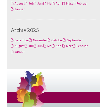
August
Juli
Juni
Mai
April
März
Februar
Januar
Archiv 2025
Dezember
November
Oktober
September
August
Juli
Juni
Mai
April
März
Februar
Januar