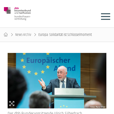
News-Archiv
Europa: Solidarität ist Schlüsselmoment
Der dbb Bundesvorsitzende Ulrich Silberbach