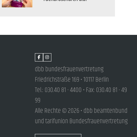
dbb bundesfrauenvertretung
Friedrichstraße 169 • 10117 Berlin
Tel.: 030.40 81 - 4400 • Fax: 030.40 81 - 49
99
Alle Rechte © 2026 • dbb beamtenbund
und tarifunion Bundesfrauenvertretung