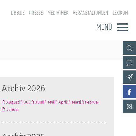
DBB.DE
PRESSE
MEDIATHEK
VERANSTALTUNGEN
LEXIKON
MENÜ
Archiv 2026
August
Juli
Juni
Mai
April
März
Februar
Januar