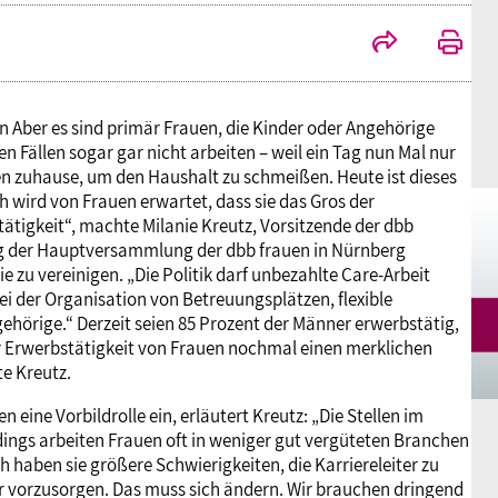
Mitgliedsgewerkschaften
Alterssicherung
Digitalisierung
Seminare
Akademie
Kooperationen
Bildung
Frauenrecht kompakt
Verlag
n Aber es sind primär Frauen, die Kinder oder Angehörige
n Fällen sogar gar nicht arbeiten – weil ein Tag nun Mal nur
en zuhause, um den Haushalt zu schmeißen. Heute ist dieses
Gesundheit
h wird von Frauen erwartet, dass sie das Gros der
tigkeit“, machte Milanie Kreutz, Vorsitzende der dbb
ng der Hauptversammlung der dbb frauen in Nürnberg
Gender Budgeting
ie zu vereinigen. „Die Politik darf unbezahlte Care-Arbeit
ei der Organisation von Betreuungsplätzen, flexible
ehörige.“ Derzeit seien 85 Prozent der Männer erwerbstätig,
Europa
r Erwerbstätigkeit von Frauen nochmal einen merklichen
te Kreutz.
Stellungnahmen
 eine Vorbildrolle ein, erläutert Kreutz: „Die Stellen im
rdings arbeiten Frauen oft in weniger gut vergüteten Branchen
ch haben sie größere Schwierigkeiten, die Karriereleiter zu
r vorzusorgen. Das muss sich ändern. Wir brauchen dringend