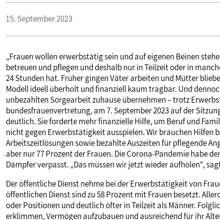
PUBLIKATIONEN
15. September 2023
TERMINE & VERANSTALTUNGEN
„Frauen wollen erwerbstätig sein und auf eigenen Beinen stehe
betreuen und pflegen und deshalb nur in Teilzeit oder in manche
24 Stunden hat. Früher gingen Väter arbeiten und Mütter blieb
MITGLIEDSCHAFT & SERVICE
Modell ideell überholt und finanziell kaum tragbar. Und dennoc
unbezahlten Sorgearbeit zuhause übernehmen – trotz Erwerbstä
bundesfrauenvertretung, am 7. September 2023 auf der Sitzu
deutlich. Sie forderte mehr finanzielle Hilfe, um Beruf und Famil
nicht gegen Erwerbstätigkeit ausspielen. Wir brauchen Hilfen b
Arbeitszeitlösungen sowie bezahlte Auszeiten für pflegende Ang
aber nur 77 Prozent der Frauen. Die Corona-Pandemie habe de
Dämpfer verpasst. „Das müssen wir jetzt wieder aufholen“, sag
Der öffentliche Dienst nehme bei der Erwerbstätigkeit von Frauen
öffentlichen Dienst sind zu 58 Prozent mit Frauen besetzt. Alle
oder Positionen und deutlich öfter in Teilzeit als Männer. Folgli
erklimmen, Vermögen aufzubauen und ausreichend für ihr Alte