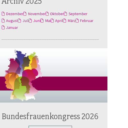
Archiv 2025
Dezember
November
Oktober
September
August
Juli
Juni
Mai
April
März
Februar
Januar
Bundesfrauenkongress 2026