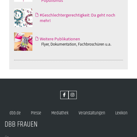
Populismus
#Geschlechtergerechtigkeit: Da geht noch
mehr!
Weitere Publikationen
Flyer, Dokumentation, Fachbroschüren u.a.
dbb.de
Presse
Mediathek
Veranstaltungen
Lexikon
DBB FRAUEN