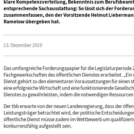
klare Kompetenzverteilung, Bekenntnis zum Berufsbeam
PUBLIKATIONEN
entsprechende Sachausstattung: So lässt sich der Forder
zusammenfassen, den der Vorsitzende Helmut Liebermann
Ramelow übergeben hat.
TERMINE & VERANSTALTUNGEN
13. Dezember 2019
MITGLIEDSCHAFT & SERVICE
Das umfangreiche Forderungspapier für die Legislaturperiode 
Fachgewerkschaften des öffentlichen Dienstes erarbeitet. „Ein 
Dienst gehört zu den elementaren Voraussetzungen für einen st
eine erfolgreiche Wirtschaft und eine funktionierende Gesellsch
Dienstes zu gewährleisten, indem die notwendigen Ressourcen 
Der tbb erwarte von der neuen Landesregierung, dass der öffent
Leistungsträger betrachtet wird, der politische Entscheidunge
öffentliche Dienst müsse zudem im Wettbewerb um qualifizier
konkurrenzfähig aufgestellt sein.