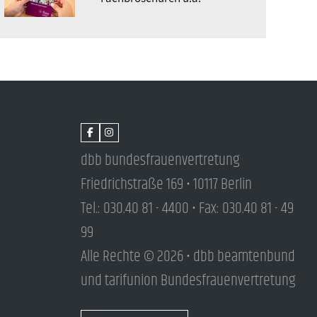
dbb bundesfrauenvertretung
Friedrichstraße 169 • 10117 Berlin
Tel.: 030.40 81 - 4400 • Fax: 030.40 81 - 49
99
Alle Rechte © 2026 • dbb beamtenbund
und tarifunion Bundesfrauenvertretung