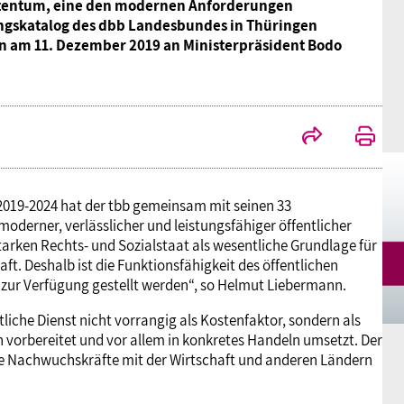
tentum, eine den modernen Anforderungen
Mitgliedsgewerkschaften
Alterssicherung
Digitalisierung
Seminare
Akademie
ungskatalog des dbb Landesbundes in Thüringen
 am 11. Dezember 2019 an Ministerpräsident Bodo
Kooperationen
Bildung
Frauenrecht kompakt
Verlag
Gesundheit
Gender Budgeting
2019-2024 hat der tbb gemeinsam mit seinen 33
moderner, verlässlicher und leistungsfähiger öffentlicher
arken Rechts- und Sozialstaat als wesentliche Grundlage für
Europa
aft. Deshalb ist die Funktionsfähigkeit des öffentlichen
zur Verfügung gestellt werden“, so Helmut Liebermann.
liche Dienst nicht vorrangig als Kostenfaktor, sondern als
Stellungnahmen
n vorbereitet und vor allem in konkretes Handeln umsetzt. Der
te Nachwuchskräfte mit der Wirtschaft und anderen Ländern