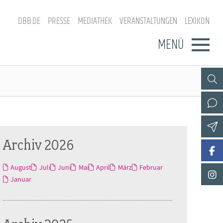
DBB.DE
PRESSE
MEDIATHEK
VERANSTALTUNGEN
LEXIKON
MENÜ
Archiv 2026
August
Juli
Juni
Mai
April
März
Februar
Januar