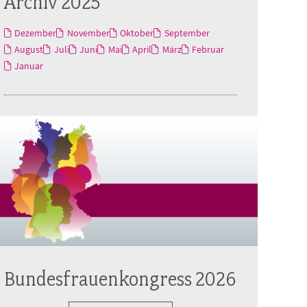
Archiv 2025
Dezember
November
Oktober
September
August
Juli
Juni
Mai
April
März
Februar
Januar
Bundesfrauenkongress 2026