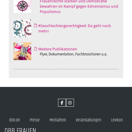
Frauenrechte stärken und Demokratie
bewahren im Kampf gegen Extremismus und
Populismus
#Geschlechtergerechtigkeit: Da geht noch
mehr!
Weitere Publikationen
Flyer, Dokumentation, Fachbroschüren u.a.
dbb.de
Presse
Mediathek
Veranstaltungen
Lexikon
DBB FRAUEN