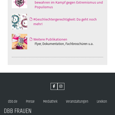
bewahren im Kampf gegen Extremismus und
Populismus
#Geschlechtergerechtigkeit: Da geht noch
mehr!
Weitere Publikationen
Flyer, Dokumentation, Fachbroschüren u.a.
dbb.de
Presse
Mediathek
Veranstaltungen
Lexikon
DBB FRAUEN