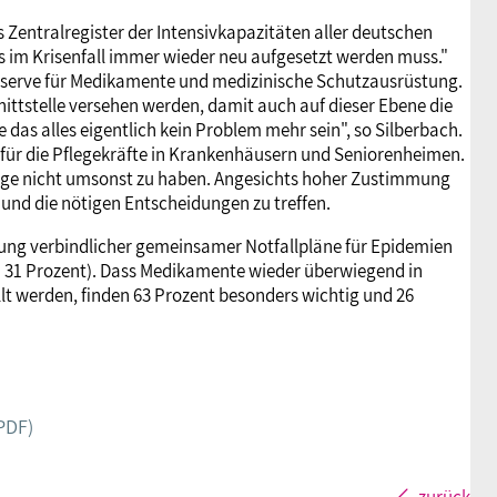
es Zentralregister der Intensivkapazitäten aller deutschen
as im Krisenfall immer wieder neu aufgesetzt werden muss."
serve für Medikamente und medizinische Schutzausrüstung.
ttstelle versehen werden, damit auch auf dieser Ebene die
te das alles eigentlich kein Problem mehr sein", so Silberbach.
 für die Pflegekräfte in Krankenhäusern und Seniorenheimen.
orge nicht umsonst zu haben. Angesichts hoher Zustimmung
n und die nötigen Entscheidungen zu treffen.
lung verbindlicher gemeinsamer Notfallpläne für Epidemien
 31 Prozent). Dass Medikamente wieder überwiegend in
lt werden, finden 63 Prozent besonders wichtig und 26
PDF)
zurück