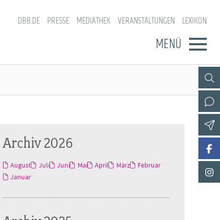
DBB.DE
PRESSE
MEDIATHEK
VERANSTALTUNGEN
LEXIKON
MENÜ
Archiv 2026
August
Juli
Juni
Mai
April
März
Februar
Januar