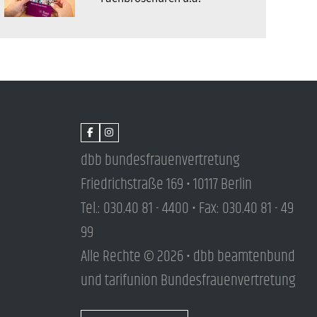
dbb bundesfrauenvertretung
Friedrichstraße 169 • 10117 Berlin
Tel.: 030.40 81 - 4400 • Fax: 030.40 81 - 49
99
Alle Rechte © 2026 • dbb beamtenbund
und tarifunion Bundesfrauenvertretung