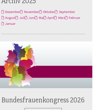
Archiv 2025
Dezember
November
Oktober
September
August
Juli
Juni
Mai
April
März
Februar
Januar
Bundesfrauenkongress 2026