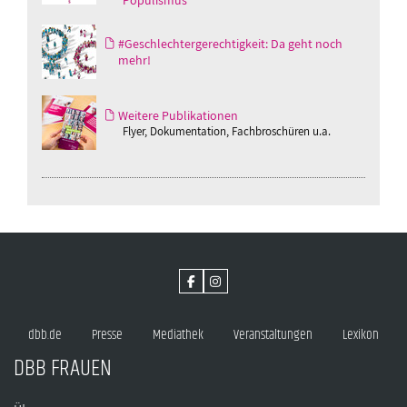
Populismus
#Geschlechtergerechtigkeit: Da geht noch
mehr!
Weitere Publikationen
Flyer, Dokumentation, Fachbroschüren u.a.
dbb.de
Presse
Mediathek
Veranstaltungen
Lexikon
DBB FRAUEN