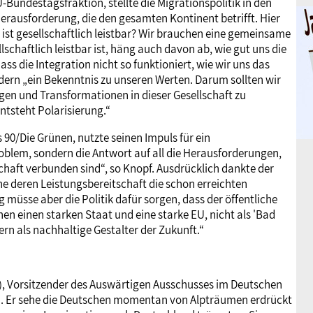
Bundestagsfraktion, stellte die Migrationspolitik in den
Herausforderung, die den gesamten Kontinent betrifft. Hier
 ist gesellschaftlich leistbar? Wir brauchen eine gemeinsame
schaftlich leistbar ist, häng auch davon ab, wie gut uns die
dass die Integration nicht so funktioniert, wie wir uns das
ndern „ein Bekenntnis zu unseren Werten. Darum sollten wir
ngen und Transformationen in dieser Gesellschaft zu
entsteht Polarisierung.“
90/Die Grünen, nutzte seinen Impuls für ein
Problem, sondern die Antwort auf all die Herausforderungen,
haft verbunden sind“, so Knopf. Ausdrücklich dankte der
 deren Leistungsbereitschaft die schon erreichten
müsse aber die Politik dafür sorgen, dass der öffentliche
hen einen starken Staat und eine starke EU, nicht als 'Bad
ern als nachhaltige Gestalter der Zukunft.“
, Vorsitzender des Auswärtigen Ausschusses im Deutschen
. Er sehe die Deutschen momentan von Alpträumen erdrückt