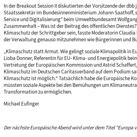
In der Breakout Session II diskutierten der Vorsitzende der db
Staatssekretär im Bundesinnenministerium Johann Saathoff, so
Service und Digitalisierung“ beim Umweltbundesamt Wolfgang
Zusammenhalt – Was ist der Beitrag des öffentlichen Dienstes
Klimaschutz der Schrittgeber sein, fasste Moderatorin Claudi
der Verwaltung genauso mitzunehmen wie Bürgerinnen und Bü
„Klimaschutz statt Armut. Wie gelingt soziale Klimapolitik in E
Lioba Donner, Referentin für EU- Klima- und Energiepolitik b
Vertretung der Europäischen Kommission und Astrid Schaffert, R
Klimaschutz im Deutschen Caritasverband auf dem Podium saß
Klimaschutz ist möglich.“ Tatsächlich habe die Europäische Kom
müssten soziale Aspekte bei den Bemühungen um Klimaneutralit
Transformation zu ermöglichen.
Michael Eufinger
Der nächste Europäische Abend wird unter dem Titel "Europa vor