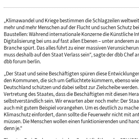
„Klimawandel und Kriege bestimmen die Schlagzeilen weltweit.
mehr und mehr Menschen auf der Flucht und suchen Schutz bei 
Baustellen: Während internationale Konzerne die Künstliche Int
Digitalisierung bei uns auf fast allen Ebenen – unter anderem a
Branche spürt. Das alles führt zu einer massiven Verunsicher
muss deshalb auf den Staat Verlass sein“, sagte der dbb Chef 
dbb forum berlin.
„Der Staat und seine Beschäftigten spüren diese Entwicklungen 
den Kommunen, die sich um Geflüchtete kümmern, ebenso wie et
Deutschland schützen und dabei selbst zur Zielscheibe werden. I
Vertretung des Staates, dass die Beschäftigten mit diesen Hera
selbstverständlich sein. Wir erwarten aber noch mehr: Der Staat
auch mit gutem Beispiel vorangehen. Um es deutlich zu mach
Klimaschutz einfordert, dann sollte die Feuerwehr nicht mit 
müssen. Die Menschen wollen einen funktionierenden und hand
denn je.“