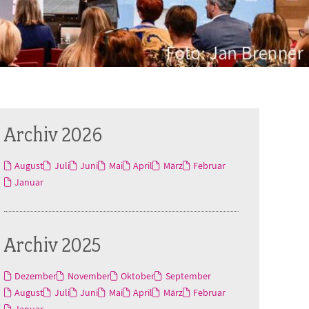
Archiv 2026
August
Juli
Juni
Mai
April
März
Februar
Januar
Archiv 2025
Dezember
November
Oktober
September
August
Juli
Juni
Mai
April
März
Februar