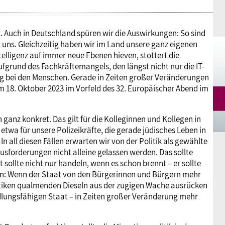
 Auch in Deutschland spüren wir die Auswirkungen: So sind
uns. Gleichzeitig haben wir im Land unsere ganz eigenen
elligenz auf immer neue Ebenen hieven, stottert die
ufgrund des Fachkräftemangels, den längst nicht nur die IT-
ung bei den Menschen. Gerade in Zeiten großer Veränderungen
am 18. Oktober 2023 im Vorfeld des 32. Europäischer Abend im
ganz konkret. Das gilt für die Kolleginnen und Kollegen in
wa für unsere Polizeikräfte, die gerade jüdisches Leben in
n all diesen Fällen erwarten wir von der Politik als gewählte
usforderungen nicht alleine gelassen werden. Das sollte
 sollte nicht nur handeln, wenn es schon brennt – er sollte
en: Wenn der Staat von den Bürgerinnen und Bürgern mehr
antiken qualmenden Dieseln aus der zugigen Wache ausrücken
lungsfähigen Staat – in Zeiten großer Veränderung mehr