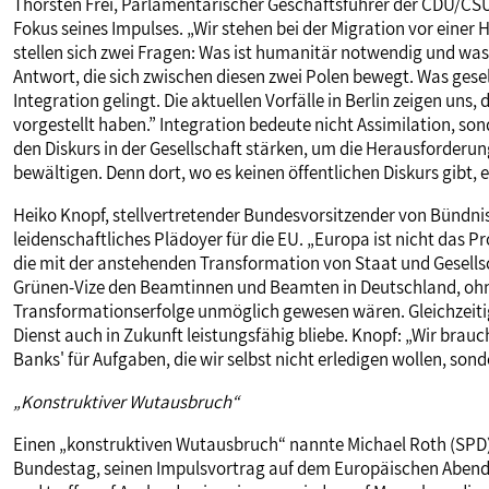
Thorsten Frei, Parlamentarischer Geschäftsführer der CDU/CSU-
Fokus seines Impulses. „Wir stehen bei der Migration vor einer 
stellen sich zwei Fragen: Was ist humanitär notwendig und was
Antwort, die sich zwischen diesen zwei Polen bewegt. Was gesell
Integration gelingt. Die aktuellen Vorfälle in Berlin zeigen uns, 
vorgestellt haben.” Integration bedeute nicht Assimilation, so
den Diskurs in der Gesellschaft stärken, um die Herausforderu
bewältigen. Denn dort, wo es keinen öffentlichen Diskurs gibt, 
Heiko Knopf, stellvertretender Bundesvorsitzender von Bündnis 
leidenschaftliches Plädoyer für die EU. „Europa ist nicht das 
die mit der anstehenden Transformation von Staat und Gesellsc
Grünen-Vize den Beamtinnen und Beamten in Deutschland, ohne
Transformationserfolge unmöglich gewesen wären. Gleichzeitig 
Dienst auch in Zukunft leistungsfähig bliebe. Knopf: „Wir brauc
Banks' für Aufgaben, die wir selbst nicht erledigen wollen, sond
„Konstruktiver Wutausbruch“
Einen „konstruktiven Wutausbruch“ nannte Michael Roth (SPD)
Bundestag, seinen Impulsvortrag auf dem Europäischen Abend