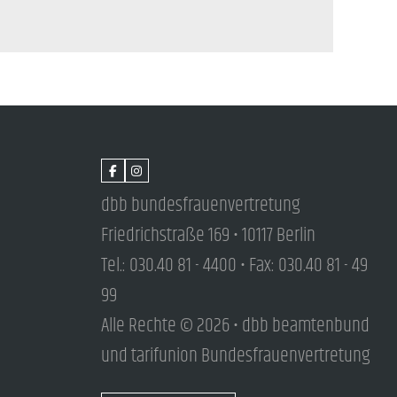
dbb bundesfrauenvertretung
Friedrichstraße 169 • 10117 Berlin
Tel.: 030.40 81 - 4400 • Fax: 030.40 81 - 49
99
Alle Rechte © 2026 • dbb beamtenbund
und tarifunion Bundesfrauenvertretung