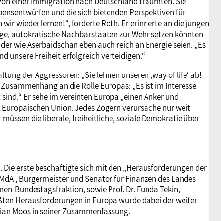
 von einer Immigration nach Deutschland träumten. Sie
ebensentwürfen und die sich bietenden Perspektiven für
ir wieder lernen!“, forderte Roth. Er erinnerte an die jungen
ige, autokratische Nachbarstaaten zur Wehr setzen könnten
nder wie Aserbaidschan eben auch reich an Energie seien. „Es
 unsere Freiheit erfolgreich verteidigen.“
ltung der Aggressoren: „Sie lehnen unseren ‚way of life‘ ab!
m Zusammenhang an die Rolle Europas: „Es ist im Interesse
sind.“ Er sehe im vereinten Europa „einen Anker und
r Europäischen Union. Jedes Zögern verursache nur weit
 müssen die liberale, freiheitliche, soziale Demokratie über
s. Die erste beschäftigte sich mit den „Herausforderungen der
 MdA , Bürgermeister und Senator für Finanzen des Landes
nen-Bundestagsfraktion, sowie Prof. Dr. Funda Tekin,
größten Herausforderungen in Europa wurde dabei der weiter
stian Moos in seiner Zusammenfassung.