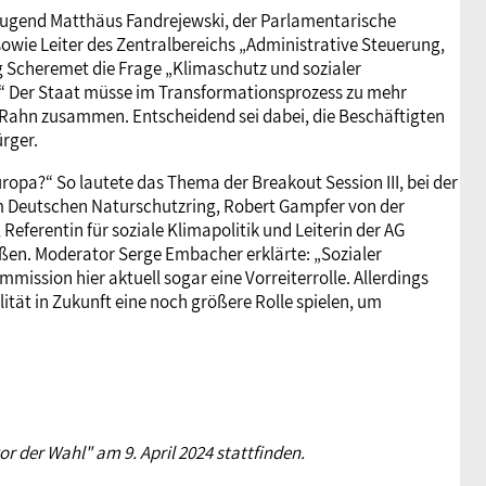
b jugend Matthäus Fandrejewski, der Parlamentarische
wie Leiter des Zentralbereichs „Administrative Steuerung,
 Scheremet die Frage „Klimaschutz und sozialer
?“ Der Staat müsse im Transformationsprozess zu mehr
a Rahn zusammen. Entscheidend sei dabei, die Beschäftigten
rger.
uropa?“ So lautete das Thema der Breakout Session III, bei der
eim Deutschen Naturschutzring, Robert Gampfer von der
eferentin für soziale Klimapolitik und Leiterin der AG
en. Moderator Serge Embacher erklärte: „Sozialer
mission hier aktuell sogar eine Vorreiterrolle. Allerdings
ät in Zukunft eine noch größere Rolle spielen, um
 der Wahl" am 9. April 2024 stattfinden.