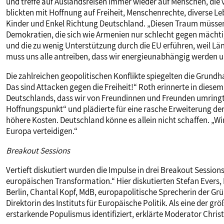
und treffe auf Auslandsreisen immer wieder auf Menschen, die
blickten mit Hoffnung auf Freiheit, Menschenrechte, diverse L
Kinder und Enkel Richtung Deutschland. „Diesen Traum müssen w
Demokratien, die sich wie Armenien nur schlecht gegen mächt
und die zu wenig Unterstützung durch die EU erführen, weil Lä
muss uns alle antreiben, dass wir energieunabhängig werden und
Die zahlreichen geopolitischen Konflikte spiegelten die Grundha
Das sind Attacken gegen die Freiheit!“ Roth erinnerte in diese
Deutschlands, dass wir von Freundinnen und Freunden umringt 
Hoffnungspunkt“ und plädierte für eine rasche Erweiterung de
höhere Kosten. Deutschland könne es allein nicht schaffen. „Wir
Europa verteidigen.“
Breakout Sessions
Vertieft diskutiert wurden die Impulse in drei Breakout Session
europäischen Transformation.“ Hier diskutierten Stefan Evers,
Berlin, Chantal Kopf, MdB, europapolitische Sprecherin der Grü
Direktorin des Instituts für Europäische Politik. Als eine der 
erstarkende Populismus identifiziert, erklärte Moderator Chri