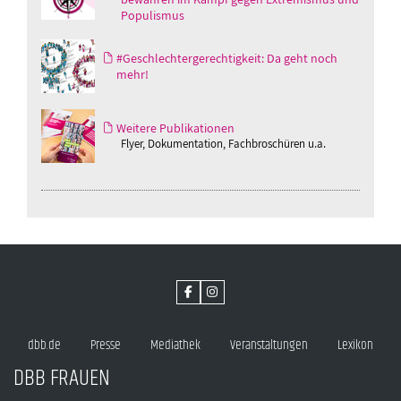
Populismus
#Geschlechtergerechtigkeit: Da geht noch
mehr!
Weitere Publikationen
Flyer, Dokumentation, Fachbroschüren u.a.
dbb.de
Presse
Mediathek
Veranstaltungen
Lexikon
DBB FRAUEN