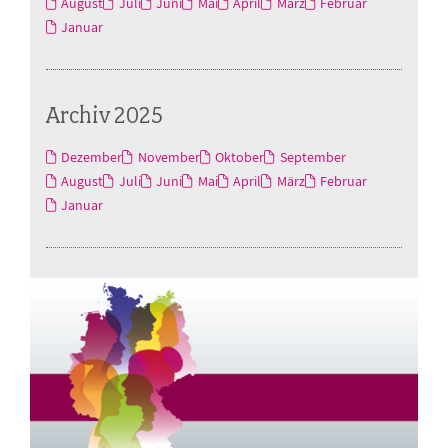
August
Juli
Juni
Mai
April
März
Februar
Januar
Archiv 2025
Dezember
November
Oktober
September
August
Juli
Juni
Mai
April
März
Februar
Januar