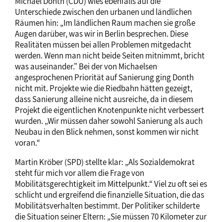
Michael Donth (CDU) wies ebenfalls auf die
Unterschiede zwischen den urbanen und ländlichen
Räumen hin: „Im ländlichen Raum machen sie große
Augen darüber, was wir in Berlin besprechen. Diese
Realitäten müssen bei allen Problemen mitgedacht
werden. Wenn man nicht beide Seiten mitnimmt, bricht
was auseinander." Bei der von Michaelsen
angesprochenen Priorität auf Sanierung ging Donth
nicht mit. Projekte wie die Riedbahn hätten gezeigt,
dass Sanierung alleine nicht ausreiche, da in diesem
Projekt die eigentlichen Knotenpunkte nicht verbessert
wurden. „Wir müssen daher sowohl Sanierung als auch
Neubau in den Blick nehmen, sonst kommen wir nicht
voran.“
Martin Kröber (SPD) stellte klar: „Als Sozialdemokrat
steht für mich vor allem die Frage von
Mobilitätsgerechtigkeit im Mittelpunkt.“ Viel zu oft sei es
schlicht und ergreifend die finanzielle Situation, die das
Mobilitätsverhalten bestimmt. Der Politiker schilderte
die Situation seiner Eltern: „Sie müssen 70 Kilometer zur