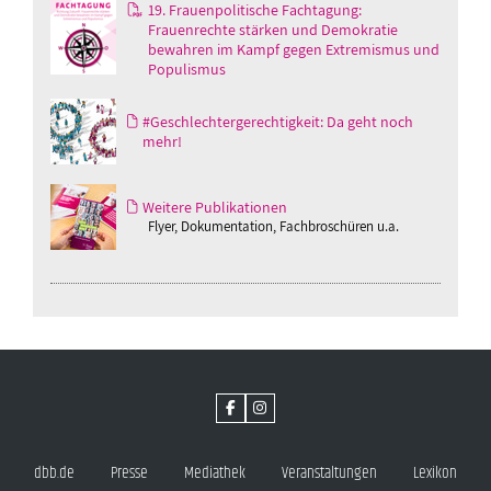
19. Frauenpolitische Fachtagung:
Frauenrechte stärken und Demokratie
bewahren im Kampf gegen Extremismus und
Populismus
#Geschlechtergerechtigkeit: Da geht noch
mehr!
Weitere Publikationen
Flyer, Dokumentation, Fachbroschüren u.a.
dbb.de
Presse
Mediathek
Veranstaltungen
Lexikon