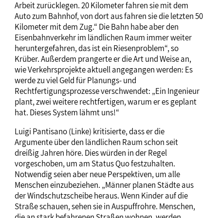
Arbeit zurücklegen. 20 Kilometer fahren sie mit dem
Auto zum Bahnhof, von dort aus fahren sie die letzten 50
Kilometer mit dem Zug.“ Die Bahn habe aber den
Eisenbahnverkehr im ländlichen Raum immer weiter
heruntergefahren, das ist ein Riesenproblem“, so
Krüber. Außerdem prangerte er die Art und Weise an,
wie Verkehrsprojekte aktuell angegangen werden: Es
werde zu viel Geld für Planungs- und
Rechtfertigungsprozesse verschwendet: „Ein Ingenieur
plant, zwei weitere rechtfertigen, warum er es geplant
hat. Dieses System lähmt uns!“
Luigi Pantisano (Linke) kritisierte, dass er die
Argumente über den ländlichen Raum schon seit
dreißig Jahren höre. Dies würden in der Regel
vorgeschoben, um am Status Quo festzuhalten.
Notwendig seien aber neue Perspektiven, um alle
Menschen einzubeziehen. „Männer planen Städte aus
der Windschutzscheibe heraus. Wenn Kinder auf die
Straße schauen, sehen sie in Auspuffrohre. Menschen,
die an stark befahrenen Straßen wohnen, werden