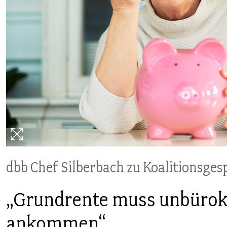
PUBLIKATIONEN
TERMINE & VERANSTALTUNGEN
MITGLIEDSCHAFT & SERVICE
dbb Chef Silberbach zu Koalitionsge
„Grundrente muss unbürok
ankommen“