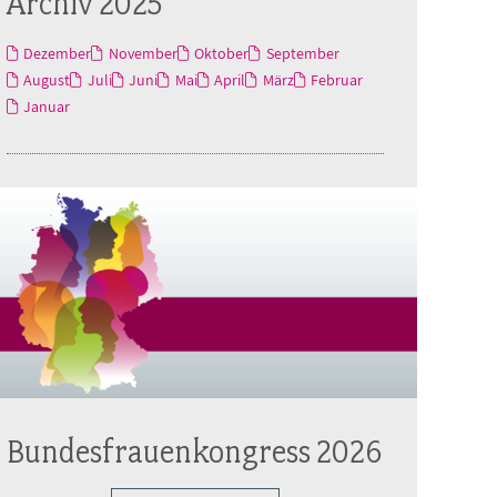
Archiv 2025
Dezember
November
Oktober
September
August
Juli
Juni
Mai
April
März
Februar
Januar
Bundesfrauenkongress 2026