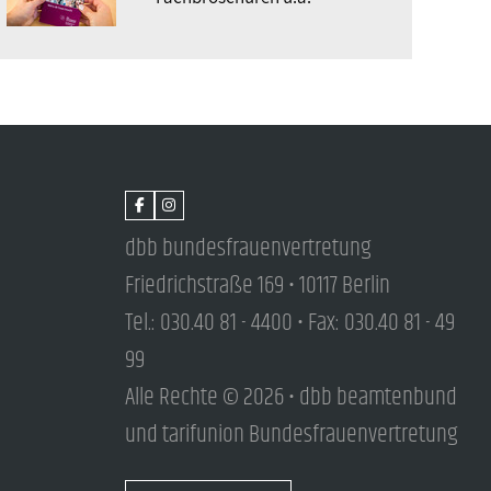
dbb bundesfrauenvertretung
Friedrichstraße 169 • 10117 Berlin
Tel.: 030.40 81 - 4400 • Fax: 030.40 81 - 49
99
Alle Rechte © 2026 • dbb beamtenbund
und tarifunion Bundesfrauenvertretung