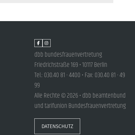
dbb bundesfrauenvertretung
Friedrichstraße 169 • 10117 Berlin
Tel.: 030.40 81 - 4400 • Fax: 030.40 81 - 49
99
Alle Rechte © 2026 • dbb beamtenbund
und tarifunion Bundesfrauenvertretung
DATENSCHUTZ