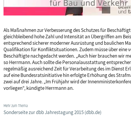
Als Maßnahmen zur Verbesserung des Schutzes für Beschäftigte
gleichbleibend hohe Zahl und Intensität an Übergriffen am Beis
entsprechend sicherer moderner Ausrüstung und baulichen M
Qualifikation für Konfliktsituationen. Zudem müsse über eine v
Beschäftigte nachgedacht werden. „Auch hier brauchen wir meh
so Herrmann. Auch sollte die Personalausstattung entsprechen
regelmäßig ausreichend Zeit für Verarbeitung des im Dienst Er
auf eine Bundesratsinitiative hin erfolgte Erhöhung des Stra
zwei auf drei Jahre. „Im Frühjahr wird der Innenministerkonfe
vorliegen“, kündigte Herrmann an.
Mehr zum Thema
Sonderseite zur dbb Jahrestagung 2015 (dbb.de)