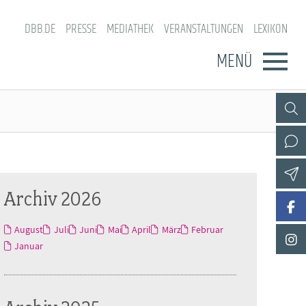
DBB.DE
PRESSE
MEDIATHEK
VERANSTALTUNGEN
LEXIKON
MENÜ
Archiv 2026
August
Juli
Juni
Mai
April
März
Februar
Januar