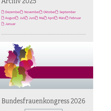
Archiv 2025
Dezember
November
Oktober
September
August
Juli
Juni
Mai
April
März
Februar
Januar
Bundesfrauenkongress 2026