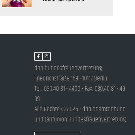
dbb bundesfrauenvertretung
Friedrichstraße 169 • 10117 Berlin
Tel.: 030.40 81 - 4400 • Fax: 030.40 81 - 49
99
Alle Rechte © 2026 • dbb beamtenbund
und tarifunion Bundesfrauenvertretung