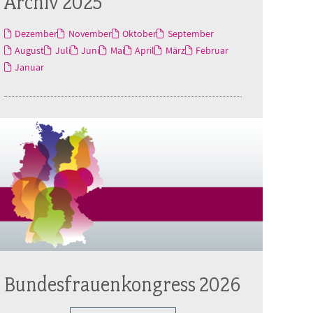
Archiv 2025
Dezember
November
Oktober
September
August
Juli
Juni
Mai
April
März
Februar
Januar
Bundesfrauenkongress 2026