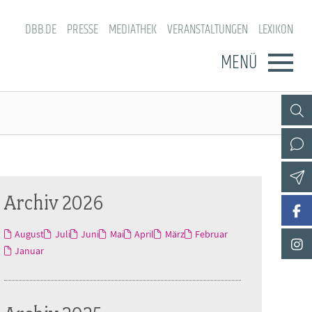
DBB.DE
PRESSE
MEDIATHEK
VERANSTALTUNGEN
LEXIKON
MENÜ
Archiv 2026
August
Juli
Juni
Mai
April
März
Februar
Januar