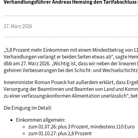
Verhandlungsführer Andreas Hemsing den Tarifabschluss 
PUBLIKATIONEN
27. März 2026
TERMINE & VERANSTALTUNGEN
MITGLIEDSCHAFT & SERVICE
„5,8 Prozent mehr Einkommen mit einem Mindestbetrag von 11
Verhandlungen verlangt er beiden Seiten etwas ab“, sagte Hems
dbb am 27. März 2026. „Wichtig ist, dass wir neben der linear
gehören Verbesserungen bei den Schicht- und Wechselschichtz
Innenminister Roman Poseck hat außerdem erklärt, dass Ergebn
Versorgung der Beamtinnen und Beamten von Land und Kommune
zu einer verfassungskonformen Alimentation unerlässlich“, be
Die Einigung im Detail:
Einkommen allgemein:
zum 01.07.26: plus 3 Prozent, mindestens 110 Euro
zum 01.10.27: plus 2,8 Prozent