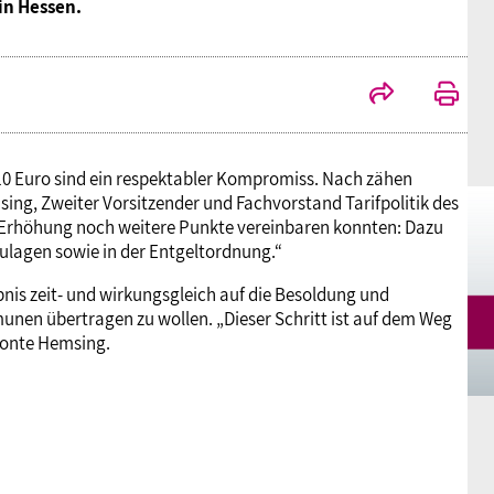
in Hessen.
Mitgliedsgewerkschaften
Alterssicherung
Digitalisierung
Seminare
Akademie
Kooperationen
Bildung
Frauenrecht kompakt
Verlag
Gesundheit
0 Euro sind ein respektabler Kompromiss. Nach zähen
ing, Zweiter Vorsitzender und Fachvorstand Tarifpolitik des
en Erhöhung noch weitere Punkte vereinbaren konnten: Dazu
Gender Budgeting
ulagen sowie in der Entgeltordnung.“
is zeit- und wirkungsgleich auf die Besoldung und
n übertragen zu wollen. „Dieser Schritt ist auf dem Weg
Europa
tonte Hemsing.
Stellungnahmen