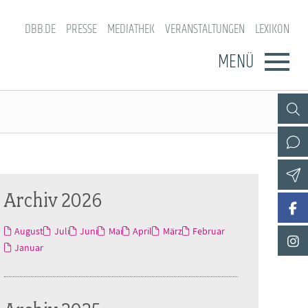
DBB.DE
PRESSE
MEDIATHEK
VERANSTALTUNGEN
LEXIKON
MENÜ
Archiv 2026
August
Juli
Juni
Mai
April
März
Februar
Januar