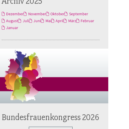
Archiv 2025
Dezember
November
Oktober
September
August
Juli
Juni
Mai
April
März
Februar
Januar
Bundesfrauenkongress 2026