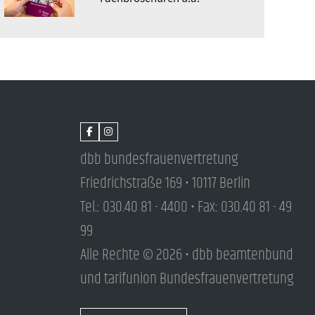
dbb bundesfrauenvertretung
Friedrichstraße 169 • 10117 Berlin
Tel.: 030.40 81 - 4400 • Fax: 030.40 81 - 49
99
Alle Rechte © 2026 • dbb beamtenbund
und tarifunion Bundesfrauenvertretung