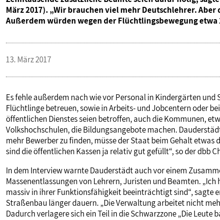
März 2017). „Wir brauchen viel mehr Deutschlehrer. Aber 
Außerdem würden wegen der Flüchtlingsbewegung etwa 10.
13. März 2017
Es fehle außerdem nach wie vor Personal in Kindergärten und Sc
Flüchtlinge betreuen, sowie in Arbeits- und Jobcentern oder bei
öffentlichen Dienstes seien betroffen, auch die Kommunen, et
Volkshochschulen, die Bildungsangebote machen. Dauderstädt 
mehr Bewerber zu finden, müsse der Staat beim Gehalt etwas d
sind die öffentlichen Kassen ja relativ gut gefüllt“, so der dbb Ch
In dem Interview warnte Dauderstädt auch vor einem Zusamm
Massenentlassungen von Lehrern, Juristen und Beamten. „Ich ha
massiv in ihrer Funktionsfähigkeit beeinträchtigt sind“, sagte
Straßenbau länger dauern. „Die Verwaltung arbeitet nicht mehr
Dadurch verlagere sich ein Teil in die Schwarzzone „Die Leut