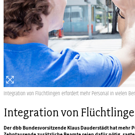
PUBLIKATIONEN
TERMINE & VERANSTALTUNGEN
MITGLIEDSCHAFT & SERVICE
Integration von Flüchtlingen erfordert mehr Personal in vielen Bere
Integration von Flüchtling
Der dbb Bundesvorsitzende Klaus Dauderstädt hat mehr Per
Zehntausende zusätzliche Beamte seien dafür nötig, sagt