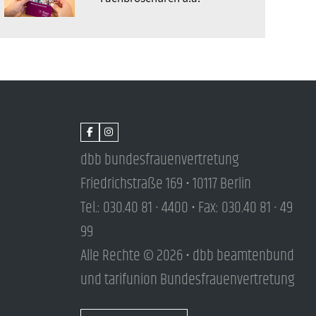
dbb bundesfrauenvertretung
Friedrichstraße 169 • 10117 Berlin
Tel.: 030.40 81 - 4400 • Fax: 030.40 81 - 49
99
Alle Rechte © 2026 • dbb beamtenbund
und tarifunion Bundesfrauenvertretung