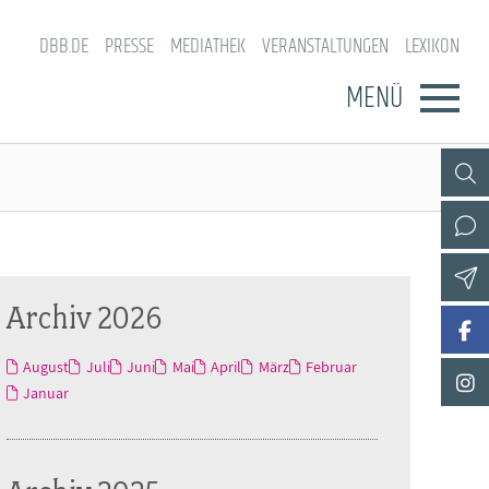
DBB.DE
PRESSE
MEDIATHEK
VERANSTALTUNGEN
LEXIKON
MENÜ
Archiv 2026
August
Juli
Juni
Mai
April
März
Februar
Januar