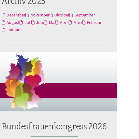
Archiv 2025
Dezember
November
Oktober
September
August
Juli
Juni
Mai
April
März
Februar
Januar
Bundesfrauenkongress 2026