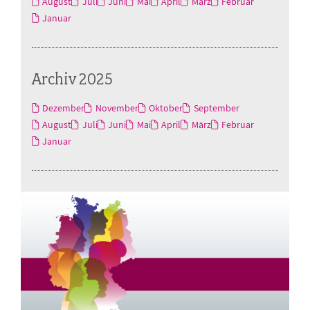
August
Juli
Juni
Mai
April
März
Februar
Januar
Archiv 2025
Dezember
November
Oktober
September
August
Juli
Juni
Mai
April
März
Februar
Januar