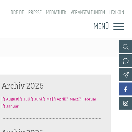
DBB.DE
PRESSE
MEDIATHEK
VERANSTALTUNGEN
LEXIKON
MENÜ
Archiv 2026
August
Juli
Juni
Mai
April
März
Februar
Januar