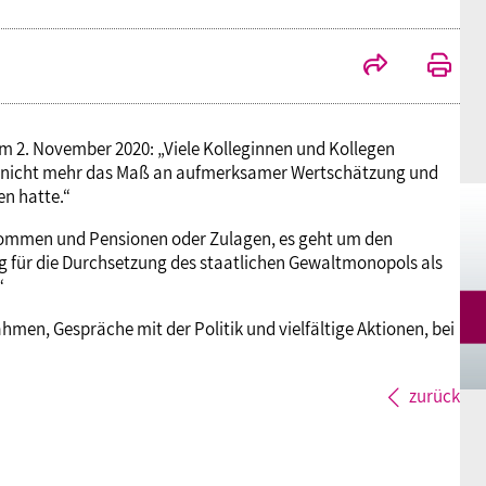
Mitgliedsgewerkschaften
Alterssicherung
Digitalisierung
Seminare
Akademie
Kooperationen
Bildung
Frauenrecht kompakt
Verlag
m 2. November 2020: „Viele Kolleginnen und Kollegen
and nicht mehr das Maß an aufmerksamer Wertschätzung und
Gesundheit
en hatte.“
kommen und Pensionen oder Zulagen, es geht um den
Gender Budgeting
ung für die Durchsetzung des staatlichen Gewaltmonopols als
“
Europa
hmen, Gespräche mit der Politik und vielfältige Aktionen, bei
Stellungnahmen
zurück