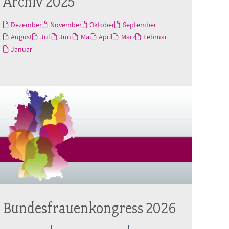
Archiv 2025
Dezember
November
Oktober
September
August
Juli
Juni
Mai
April
März
Februar
Januar
Bundesfrauenkongress 2026