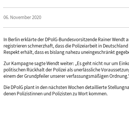
PUBLIKATIONEN
06. November 2020
TERMINE & VERANSTALTUNGEN
In Berlin erklärte der DPolG-Bundesvorsitzende Rainer Wendt a
registrieren schmerzhaft, dass die Polizeiarbeit in Deutschl
MITGLIEDSCHAFT & SERVICE
Respekt erhält, dass es bislang nahezu uneingeschränkt gegeb
Zur Kampagne sagte Wendt weiter: „Es geht nicht nur um Ein
politischen Rückhalt der Polizei als unerlässliche Voraussetz
einem der Grundpfeiler unserer verfassungsmäßigen Ordnung.
Die DPolG plant in den nächsten Wochen detaillierte Stellungna
denen Polizistinnen und Polizisten zu Wort kommen.