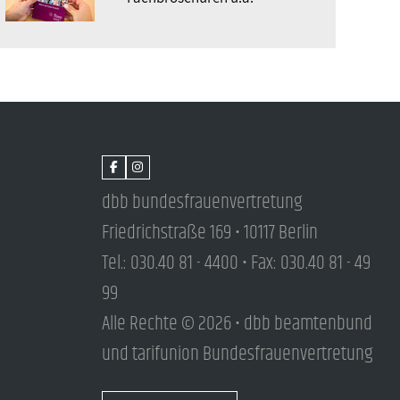
dbb bundesfrauenvertretung
Friedrichstraße 169 • 10117 Berlin
Tel.: 030.40 81 - 4400 • Fax: 030.40 81 - 49
99
Alle Rechte © 2026 • dbb beamtenbund
und tarifunion Bundesfrauenvertretung