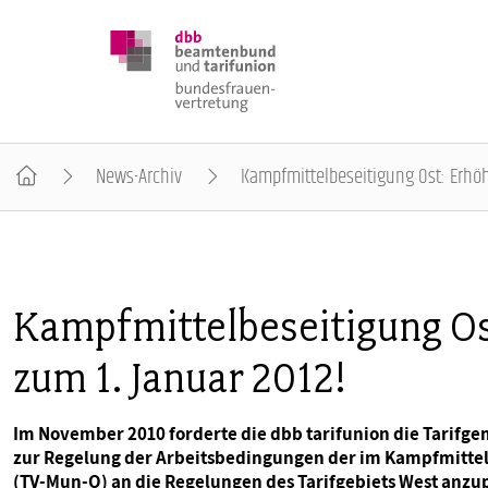
News-Archiv
Kampfmittelbeseitigung Ost: Erhöh
DBB FRAUEN
BUNDESTAGSWAHL 2025
Kampfmittelbeseitigung Os
zum 1. Januar 2012!
POSITIONEN
Im November 2010 forderte die dbb tarifunion die Tarifge
SCHWERPUNKTTHEMEN
zur Regelung der Arbeitsbedingungen der im Kampfmittel
(TV-Mun-O) an die Regelungen des Tarifgebiets West anzu