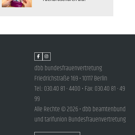
dbb bundesfrauenvertretung
Friedrichstraße 169 • 10117 Berlin
Tel.: 030.40 81 - 4400 • Fax: 030.40 81 - 49
99
Alle Rechte © 2026 • dbb beamtenbund
und tarifunion Bundesfrauenvertretung