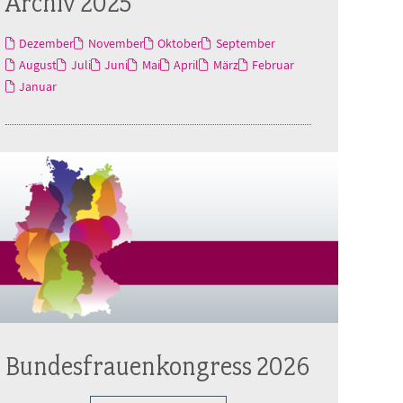
Archiv 2025
Dezember
November
Oktober
September
August
Juli
Juni
Mai
April
März
Februar
Januar
Bundesfrauenkongress 2026