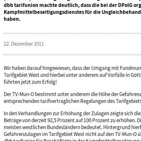
dbb tarifunion machte deutlich, dass die bei der DPolG or
PUBLIKATIONEN
Kampfmittelbeseitigungsdienstes für die Ungleichbehand
haben.
TERMINE & VERANSTALTUNGEN
22. Dezember 2011
MITGLIEDSCHAFT & SERVICE
Wir haben darauf hingewiesen, dass der Umgang mit Fundmunitio
Tarifgebiet West und hierbei unter anderem auf Vorfälle in Gö
führten jetzt zum Erfolg!
Der TV-Mun-O bestimmt unter anderem die Höhe der Gefahrenzul
entsprechenden tarifvertraglichen Regelungen des Tarifgebiet
In den Verhandlungen zur Erhöhung der Zulagen zeigte sich die
Beträge von derzeit 92,5 Prozent auf 100 Prozent zu erhöhen. 
meisten westlichen Bundesländern bedeutet. Hintergrund hierfü
Gefahrenzulagen im Tarifgebiet West nicht auf den TV-Mun-O 