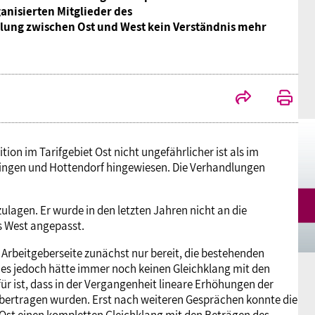
ganisierten Mitglieder des
Mitgliedsgewerkschaften
Alterssicherung
Digitalisierung
Seminare
Akademie
lung zwischen Ost und West kein Verständnis mehr
Kooperationen
Bildung
Frauenrecht kompakt
Verlag
Gesundheit
n im Tarifgebiet Ost nicht ungefährlicher ist als im
Gender Budgeting
ttingen und Hottendorf hingewiesen. Die Verhandlungen
Europa
agen. Er wurde in den letzten Jahren nicht an die
s West angepasst.
Stellungnahmen
 Arbeitgeberseite zunächst nur bereit, die bestehenden
Dies jedoch hätte immer noch keinen Gleichklang mit den
r ist, dass in der Vergangenheit lineare Erhöhungen der
übertragen wurden. Erst nach weiteren Gesprächen konnte die