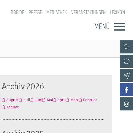
DBB.DE
PRESSE
MEDIATHEK
VERANSTALTUNGEN
LEXIKON
MENÜ
Archiv 2026
August
Juli
Juni
Mai
April
März
Februar
Januar