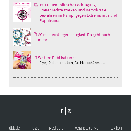
19. Frauenpolitische Fachtagung:
Frauenrechte stärken und Demokratie
bewahren im Kampf gegen Extremismus und
Populismus
#Geschlechtergerechtigkeit: Da geht noch
mehr!
Weitere Publikationen
Flyer, Dokumentation, Fachbroschüren u.a.
dbb.de
Presse
Mediathek
Veranstaltungen
Lexikon