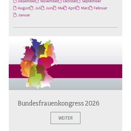
Dezember
November
Oktober
September
August
Juli
Juni
Mai
April
März
Februar
Januar
Bundesfrauenkongress 2026
WEITER