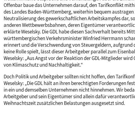
Offenbar baue das Unternehmen darauf, den Tarifkonflikt mithi
des Landes Baden-Württemberg, weiterhin bequem austragen zu 
Neutralisierung des gewerkschaftlichen Arbeitskampfes dar, 
anderen Wettbewerbsbahnen, deren Eigentümer verantwortlic
erklärte Weselsky. Die GDL habe diesen Sachverhalt bereits Mi
württembergischen Verkehrsminister Winfried Herrmann scharf 
erinnert und die Verschwendung von Steuergeldern, aufgrund
keine Rolle spielt, lässt dieser Arbeitgeber parallel zum Eisenb
Weselsky: „Aus Angst vor der Reaktion der GDL-Mitglieder wird
von Klimaschutz und Nachhaltigkeit.“
Doch Politik und Arbeitgeber sollten nicht hoffen, den Tarifko
Weselsky: „Die GDL hält an ihren berechtigten Forderungen fes
in ein und demselben Unternehmen nicht hinnehmen. Wir beda
Arbeitgeber und sein Eigentümer sind allein dafür verantwortlic
Weihnachtszeit zusätzlichen Belastungen ausgesetzt sind.