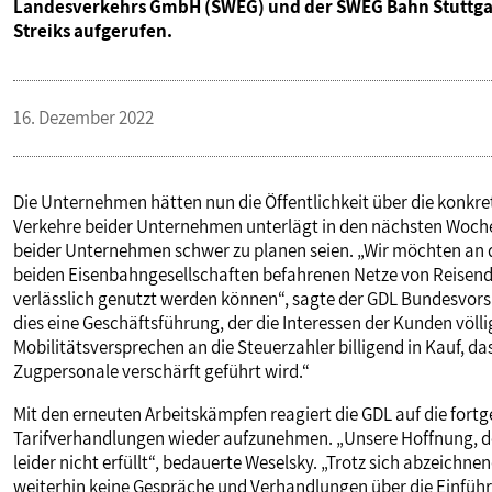
Landesverkehrs GmbH (SWEG) und der SWEG Bahn Stuttgar
PUBLIKATIONEN
Streiks aufgerufen.
TERMINE & VERANSTALTUNGEN
16. Dezember 2022
MITGLIEDSCHAFT & SERVICE
Die Unternehmen hätten nun die Öffentlichkeit über die konkret
Verkehre beider Unternehmen unterlägt in den nächsten Woche
beider Unternehmen schwer zu planen seien. „Wir möchten an die
beiden Eisenbahngesellschaften befahrenen Netze von Reisend
verlässlich genutzt werden können“, sagte der GDL Bundesvors
dies eine Geschäftsführung, der die Interessen der Kunden völl
Mobilitätsversprechen an die Steuerzahler billigend in Kauf, da
Zugpersonale verschärft geführt wird.“
Mit den erneuten Arbeitskämpfen reagiert die GDL auf die for
Tarifverhandlungen wieder aufzunehmen. „Unsere Hoffnung, den
leider nicht erfüllt“, bedauerte Weselsky. „Trotz sich abzeichn
weiterhin keine Gespräche und Verhandlungen über die Einführu