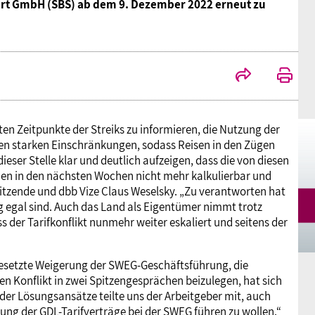
t GmbH (SBS) ab dem 9. Dezember 2022 erneut zu
Mitgliedsgewerkschaften
Alterssicherung
Digitalisierung
Seminare
Akademie
Kooperationen
Bildung
Frauenrecht kompakt
Verlag
Gesundheit
en Zeitpunkte der Streiks zu informieren, die Nutzung der
n starken Einschränkungen, sodass Reisen in den Zügen
Gender Budgeting
ser Stelle klar und deutlich aufzeigen, dass die von diesen
en in den nächsten Wochen nicht mehr kalkulierbar und
itzende und dbb Vize Claus Weselsky. „Zu verantworten hat
Europa
ig egal sind. Auch das Land als Eigentümer nimmt trotz
ss der Tarifkonflikt nunmehr weiter eskaliert und seitens der
Stellungnahmen
tgesetzte Weigerung der SWEG-Geschäftsführung, die
 Konflikt in zwei Spitzengesprächen beizulegen, hat sich
ender Lösungsansätze teilte uns der Arbeitgeber mit, auch
ng der GDL-Tarifverträge bei der SWEG führen zu wollen.“