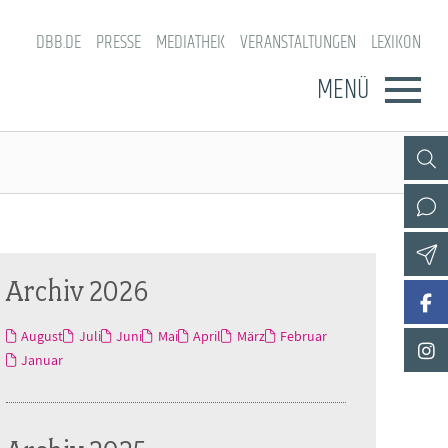
DBB.DE
PRESSE
MEDIATHEK
VERANSTALTUNGEN
LEXIKON
MENÜ
Archiv 2026
August
Juli
Juni
Mai
April
März
Februar
Januar