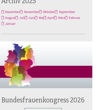
Archiv 2025
Dezember
November
Oktober
September
August
Juli
Juni
Mai
April
März
Februar
Januar
Bundesfrauenkongress 2026