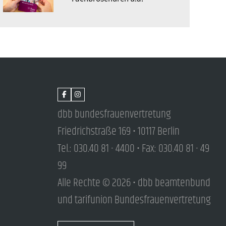
dbb bundesfrauenvertretung
Friedrichstraße 169 • 10117 Berlin
Tel.: 030.40 81 - 4400 • Fax: 030.40 81 - 49
99
Alle Rechte © 2026 • dbb beamtenbund
und tarifunion Bundesfrauenvertretung