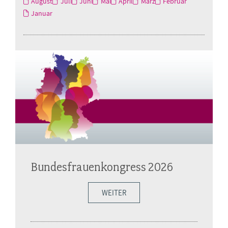
August
Juli
Juni
Mai
April
März
Februar
Januar
Bundesfrauenkongress 2026
WEITER