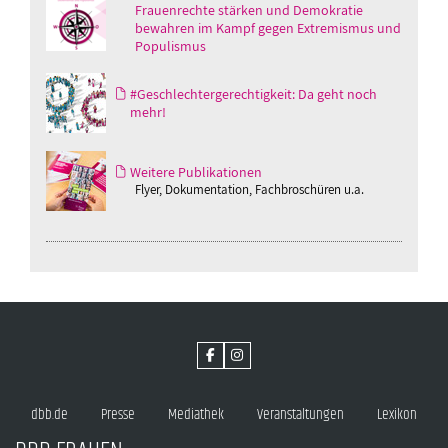
Frauenrechte stärken und Demokratie
bewahren im Kampf gegen Extremismus und
Populismus
#Geschlechtergerechtigkeit: Da geht noch
mehr!
Weitere Publikationen
Flyer, Dokumentation, Fachbroschüren u.a.
dbb.de
Presse
Mediathek
Veranstaltungen
Lexikon