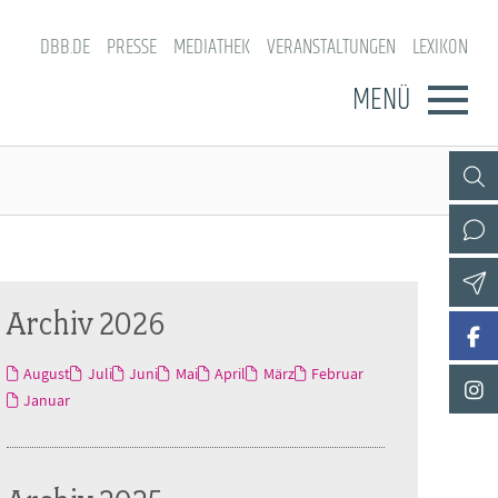
DBB.DE
PRESSE
MEDIATHEK
VERANSTALTUNGEN
LEXIKON
MENÜ
Archiv 2026
August
Juli
Juni
Mai
April
März
Februar
Januar