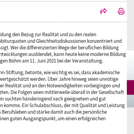
Mitgliedsgewerkschaften
Alterssicherung
Digitalisierung
Seminare
Akademie
Kooperationen
Bildung
Frauenrecht kompakt
Verlag
ldung den Bezug zur Realität und zu den realen
Abiturquoten und Gleichheitsdiskussionen konzentriert und
sigt. Wer die differenzierten Wege der beruflichen Bildung
Gesundheit
Entwicklungen ausblendet, kann heute keine moderne Bildung
rgen Böhm am 11. Juni 2021 bei der Veranstaltung.
Gender Budgeting
-Stiftung, betonte, wie wichtig es sei, dass akademische
 wertgeschätzt werden. Über Jahre hinweg seien unnötige
der Realität und an den Notwendigkeiten vorbeigingen und
Europa
en. Die Folgen seien mittlerweile überall in der Gesellschaft
en suchten händeringend nach geeignetem und gut
n komme. Ein Schulabschluss, der mit Qualität und Leistung
Stellungnahmen
es Berufsleben und stärke damit auch die persönliche
 einen guten Ausgangspunkt, um einen erfolgreichen