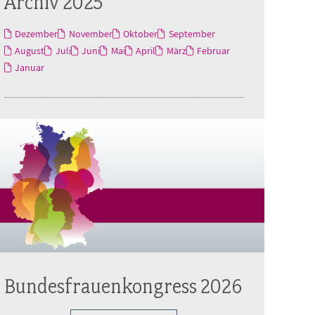
Archiv 2025
Dezember
November
Oktober
September
August
Juli
Juni
Mai
April
März
Februar
Januar
Bundesfrauenkongress 2026