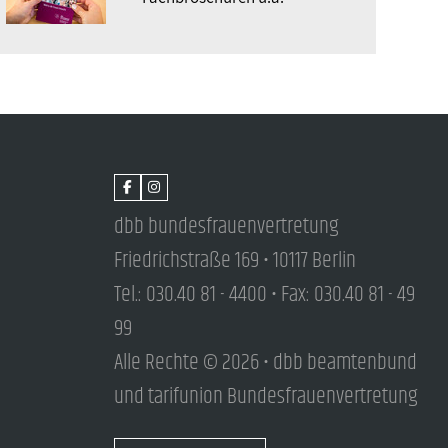
dbb bundesfrauenvertretung
Friedrichstraße 169 • 10117 Berlin
Tel.: 030.40 81 - 4400 • Fax: 030.40 81 - 49
99
Alle Rechte © 2026 • dbb beamtenbund
und tarifunion Bundesfrauenvertretung