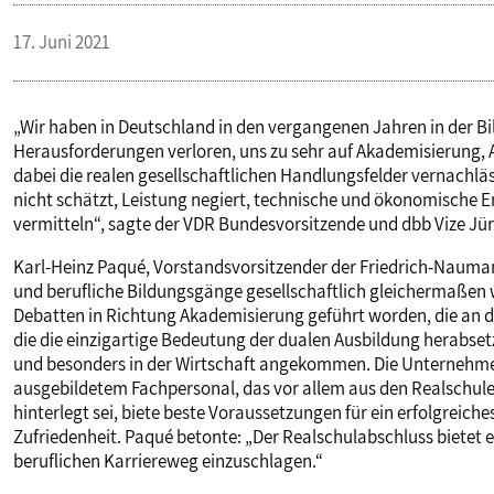
PUBLIKATIONEN
17. Juni 2021
TERMINE & VERANSTALTUNGEN
„Wir haben in Deutschland in den vergangenen Jahren in der Bi
Herausforderungen verloren, uns zu sehr auf Akademisierung, 
dabei die realen gesellschaftlichen Handlungsfelder vernachläs
MITGLIEDSCHAFT & SERVICE
nicht schätzt, Leistung negiert, technische und ökonomische 
vermitteln“, sagte der VDR Bundesvorsitzende und dbb Vize Jü
Karl-Heinz Paqué, Vorstandsvorsitzender der Friedrich-Naumann
und berufliche Bildungsgänge gesellschaftlich gleichermaßen
Debatten in Richtung Akademisierung geführt worden, die an 
die die einzigartige Bedeutung der dualen Ausbildung herabsetzt
und besonders in der Wirtschaft angekommen. Die Unternehm
ausgebildetem Fachpersonal, das vor allem aus den Realschule
hinterlegt sei, biete beste Voraussetzungen für ein erfolgreich
Zufriedenheit. Paqué betonte: „Der Realschulabschluss bietet
beruflichen Karriereweg einzuschlagen.“