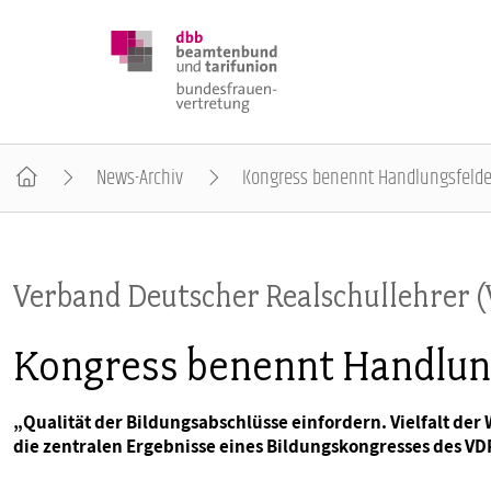
News-Archiv
Kongress benennt Handlungsfelder
DBB FRAUEN
Verband Deutscher Realschullehrer 
BUNDESTAGSWAHL 2025
Kongress benennt Handlung
POSITIONEN
„Qualität der Bildungsabschlüsse einfordern. Vielfalt der
die zentralen Ergebnisse eines Bildungskongresses des V
SCHWERPUNKTTHEMEN