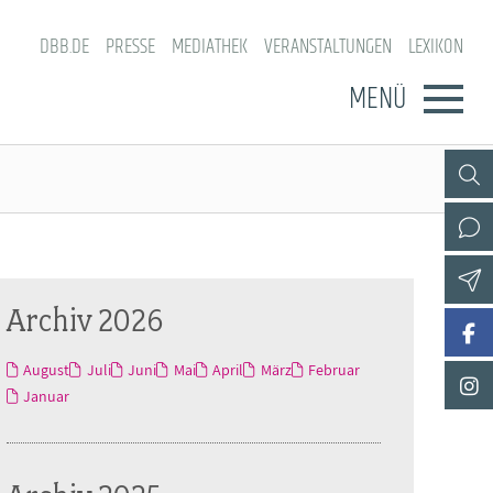
DBB.DE
PRESSE
MEDIATHEK
VERANSTALTUNGEN
LEXIKON
MENÜ
Archiv 2026
August
Juli
Juni
Mai
April
März
Februar
Januar