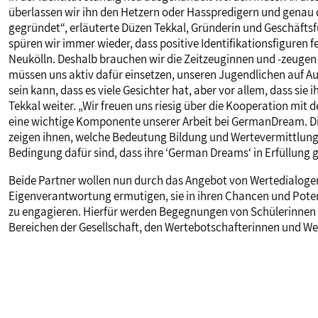
überlassen wir ihn den Hetzern oder Hasspredigern und gen
gegründet“, erläuterte Düzen Tekkal, Gründerin und Geschäftsfü
spüren wir immer wieder, dass positive Identifikationsfiguren
Neukölln. Deshalb brauchen wir die Zeitzeuginnen und -zeugen
müssen uns aktiv dafür einsetzen, unseren Jugendlichen auf A
sein kann, dass es viele Gesichter hat, aber vor allem, dass si
Tekkal weiter. „Wir freuen uns riesig über die Kooperation mi
eine wichtige Komponente unserer Arbeit bei GermanDream. Di
zeigen ihnen, welche Bedeutung Bildung und Wertevermittlung f
Bedingung dafür sind, dass ihre ‘German Dreams‘ in Erfüllung 
Beide Partner wollen nun durch das Angebot von Wertedialoge
Eigenverantwortung ermutigen, sie in ihren Chancen und Potenz
zu engagieren. Hierfür werden Begegnungen von Schülerinnen 
Bereichen der Gesellschaft, den Wertebotschafterinnen und We