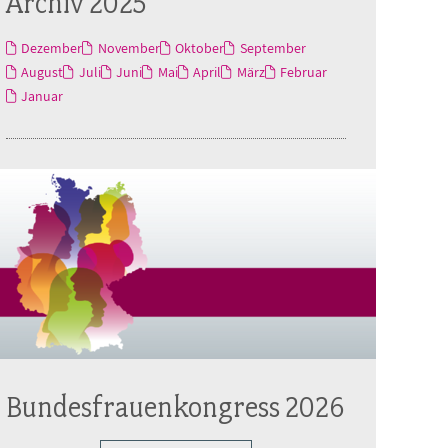
Archiv 2025
Dezember
November
Oktober
September
August
Juli
Juni
Mai
April
März
Februar
Januar
Bundesfrauenkongress 2026