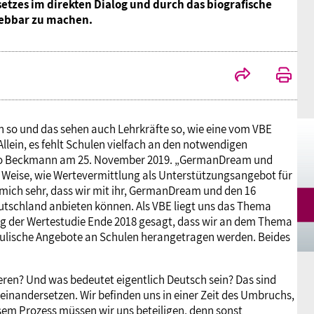
etzes im direkten Dialog und durch das biografische
Mitgliedsgewerkschaften
Alterssicherung
Digitalisierung
Seminare
Akademie
lebbar zu machen.
Kooperationen
Bildung
Frauenrecht kompakt
Verlag
Gesundheit
n so und das sehen auch Lehrkräfte so, wie eine vom VBE
llein, es fehlt Schulen vielfach an den notwendigen
Gender Budgeting
Udo Beckmann am 25. November 2019. „GermanDream und
nd Weise, wie Wertevermittlung als Unterstützungsangebot für
mich sehr, dass wir mit ihr, GermanDream und den 16
Europa
tschland anbieten können. Als VBE liegt uns das Thema
ng der Wertestudie Ende 2018 gesagt, dass wir an dem Thema
hulische Angebote an Schulen herangetragen werden. Beides
Stellungnahmen
ieren? Und was bedeutet eigentlich Deutsch sein? Das sind
inandersetzen. Wir befinden uns in einer Zeit des Umbruchs,
sem Prozess müssen wir uns beteiligen, denn sonst