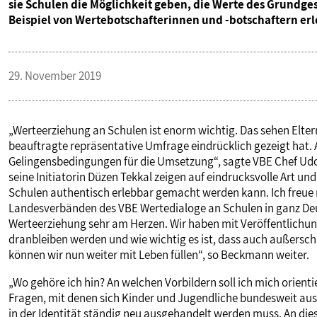
sie Schulen die Möglichkeit geben, die Werte des Grundges
PUBLIKATIONEN
Beispiel von Wertebotschafterinnen und -botschaftern er
TERMINE & VERANSTALTUNGEN
29. November 2019
MITGLIEDSCHAFT & SERVICE
„Werteerziehung an Schulen ist enorm wichtig. Das sehen Elter
beauftragte repräsentative Umfrage eindrücklich gezeigt hat. A
Gelingensbedingungen für die Umsetzung“, sagte VBE Chef 
seine Initiatorin Düzen Tekkal zeigen auf eindrucksvolle Art u
Schulen authentisch erlebbar gemacht werden kann. Ich freue 
Landesverbänden des VBE Wertedialoge an Schulen in ganz Deu
Werteerziehung sehr am Herzen. Wir haben mit Veröffentlichu
dranbleiben werden und wie wichtig es ist, dass auch außersc
können wir nun weiter mit Leben füllen“, so Beckmann weiter.
„Wo gehöre ich hin? An welchen Vorbildern soll ich mich orient
Fragen, mit denen sich Kinder und Jugendliche bundesweit ause
in der Identität ständig neu ausgehandelt werden muss. An die