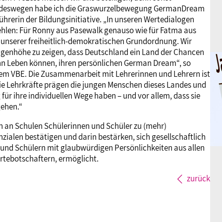
au deswegen habe ich die Graswurzelbewegung GermanDream
hrerin der Bildungsinitiative. „In unseren Wertedialogen
 fehlen: Für Ronny aus Pasewalk genauso wie für Fatma aus
 unserer freiheitlich-demokratischen Grundordnung. Wir
ugenhöhe zu zeigen, dass Deutschland ein Land der Chancen
e ihn Leben können, ihren persönlichen German Dream“, so
t dem VBE. Die Zusammenarbeit mit Lehrerinnen und Lehrern ist
e Lehrkräfte prägen die jungen Menschen dieses Landes und
ür ihre individuellen Wege haben – und vor allem, dass sie
gehen.“
n an Schulen Schülerinnen und Schüler zu (mehr)
ialen bestätigen und darin bestärken, sich gesellschaftlich
und Schülern mit glaubwürdigen Persönlichkeiten aus allen
rtebotschaftern, ermöglicht.
zurück