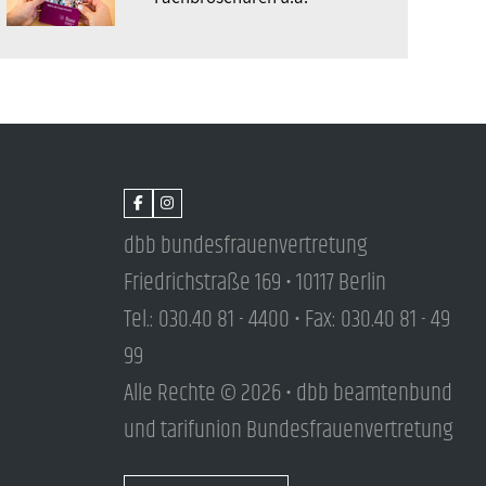
dbb bundesfrauenvertretung
Friedrichstraße 169 • 10117 Berlin
Tel.: 030.40 81 - 4400 • Fax: 030.40 81 - 49
99
Alle Rechte © 2026 • dbb beamtenbund
und tarifunion Bundesfrauenvertretung