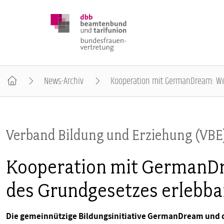
News-Archiv
Kooperation mit GermanDream: We
DBB FRAUEN
Verband Bildung und Erziehung (VBE
BUNDESTAGSWAHL 2025
Kooperation mit GermanD
POSITIONEN
des Grundgesetzes erlebb
SCHWERPUNKTTHEMEN
Die gemeinnützige Bildungsinitiative GermanDream und de