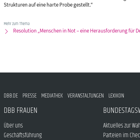
Strukturen auf eine harte Probe gestellt.“
Mehr zum Thema
Resolution „Menschen in Not – eine Herausforderung für 
DBB.DE
PRESSE
MEDIATHEK
VERANSTALTUNGEN
LEXIKON
DBB FRAUEN
BUNDESTAGS
Über uns
Aktuelles zur Wa
Geschäftsführung
Parteien im Che