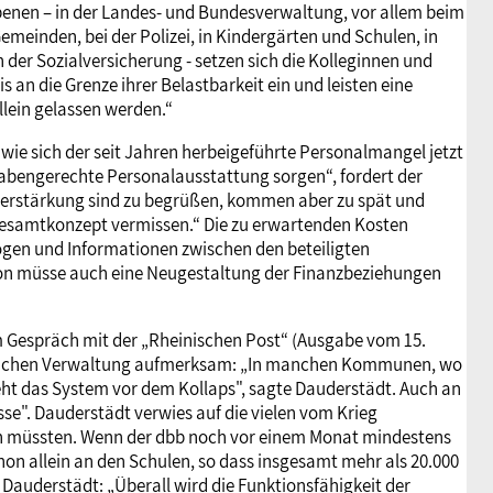
Ebenen – in der Landes- und Bundesverwaltung, vor allem beim
meinden, bei der Polizei, in Kindergärten und Schulen, in
 der Sozialversicherung - setzen sich die Kolleginnen und
s an die Grenze ihrer Belastbarkeit ein und leisten eine
llein gelassen werden.“
wie sich der seit Jahren herbeigeführte Personalmangel jetzt
fgabengerechte Personalausstattung sorgen“, fordert der
verstärkung sind zu begrüßen, kommen aber zu spät und
 Gesamtkonzept vermissen.“ Die zu erwartenden Kosten
gen und Informationen zwischen den beteiligten
ion müsse auch eine Neugestaltung der Finanzbeziehungen
 Gespräch mit der „Rheinischen Post“ (Ausgabe vom 15.
fentlichen Verwaltung aufmerksam: „In manchen Kommunen, wo
ht das System vor dem Kollaps", sagte Dauderstädt. Auch an
e". Dauderstädt verwies auf die vielen vom Krieg
den müssten. Wenn der dbb noch vor einem Monat mindestens
hon allein an den Schulen, so dass insgesamt mehr als 20.000
 Dauderstädt: „Überall wird die Funktionsfähigkeit der