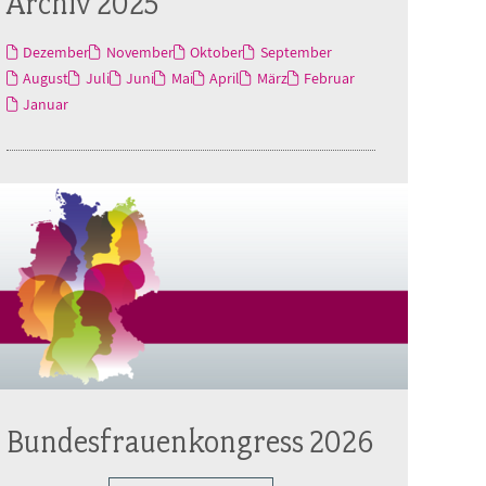
Archiv 2025
Dezember
November
Oktober
September
August
Juli
Juni
Mai
April
März
Februar
Januar
Bundesfrauenkongress 2026