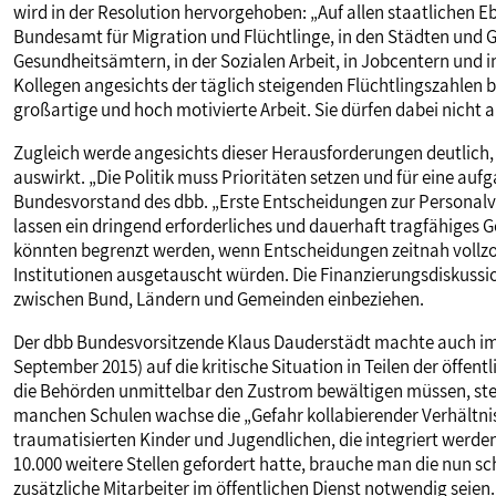
wird in der Resolution hervorgehoben: „Auf allen staatlichen 
Bundesamt für Migration und Flüchtlinge, in den Städten und Ge
Gesundheitsämtern, in der Sozialen Arbeit, in Jobcentern und in
Kollegen angesichts der täglich steigenden Flüchtlingszahlen bi
großartige und hoch motivierte Arbeit. Sie dürfen dabei nicht a
Zugleich werde angesichts dieser Herausforderungen deutlich, 
auswirkt. „Die Politik muss Prioritäten setzen und für eine au
Bundesvorstand des dbb. „Erste Entscheidungen zur Personal
lassen ein dringend erforderliches und dauerhaft tragfähiges
könnten begrenzt werden, wenn Entscheidungen zeitnah vollzo
Institutionen ausgetauscht würden. Die Finanzierungsdiskuss
zwischen Bund, Ländern und Gemeinden einbeziehen.
Der dbb Bundesvorsitzende Klaus Dauderstädt machte auch im
September 2015) auf die kritische Situation in Teilen der öf
die Behörden unmittelbar den Zustrom bewältigen müssen, ste
manchen Schulen wachse die „Gefahr kollabierender Verhältniss
traumatisierten Kinder und Jugendlichen, die integriert wer
10.000 weitere Stellen gefordert hatte, brauche man die nun sc
zusätzliche Mitarbeiter im öffentlichen Dienst notwendig seien.