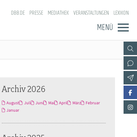
DBB.DE
PRESSE
MEDIATHEK
VERANSTALTUNGEN
LEXIKON
MENÜ
Archiv 2026
August
Juli
Juni
Mai
April
März
Februar
Januar