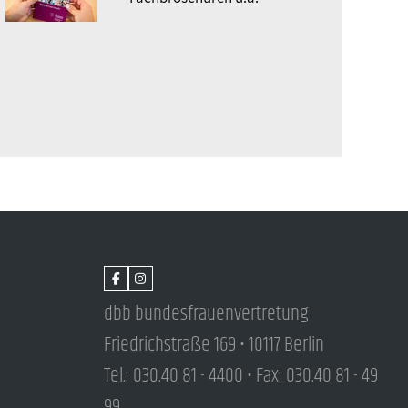
dbb bundesfrauenvertretung
Friedrichstraße 169 • 10117 Berlin
Tel.: 030.40 81 - 4400 • Fax: 030.40 81 - 49
99