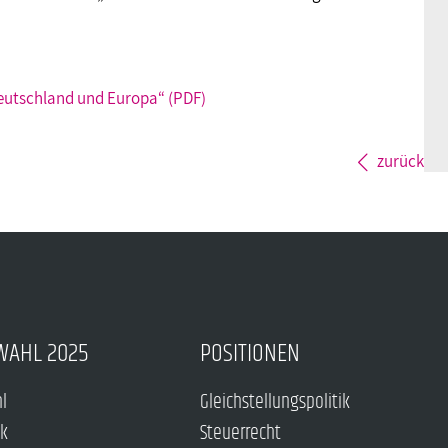
Deutschland und Europa“ (PDF)
zurück
WAHL 2025
POSITIONEN
hl
Gleichstellungspolitik
ck
Steuerrecht