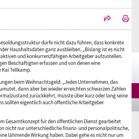
Mitgliedsgewerkschaften
Alterssicherung
Digitalisierung
Seminare
Akademie
Kooperationen
Bildung
Frauenrecht kompakt
Verlag
esoldungsstruktur dürfe nicht dazu führen, dass konkrete
r Haushaltsdaten ganz ausbleiben. „Bislang ist es nicht
Gesundheit
traktiven und konkurrenzfähigen Arbeitgeber aufzustellen.
gen Beschäftigten erfassen und von denen eine
 Kai Tellkamp.
Gender Budgeting
erungen beim Weihnachtsgeld: „Jedes Unternehmen, das
zumutet, dann aber bei wieder erreichten schwarzen Zahlen
Europa
alzustand zurückkehrt, müsste über kurz oder lang seine
s sollten eigentlich auch öffentliche Arbeitgeber
Stellungnahmen
nem Gesamtkonzept für den öffentlichen Dienst gearbeitet
on nicht nur unterschiedliche finanz- und personalpolitische,
 eine lähmende Wirkung haben. Dabei gehe es nicht nur um