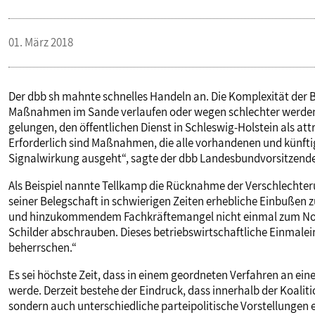
PUBLIKATIONEN
01. März 2018
TERMINE & VERANSTALTUNGEN
Der dbb sh mahnte schnelles Handeln an. Die Komplexität der B
Maßnahmen im Sande verlaufen oder wegen schlechter werdende
MITGLIEDSCHAFT & SERVICE
gelungen, den öffentlichen Dienst in Schleswig-Holstein als at
Erforderlich sind Maßnahmen, die alle vorhandenen und künfti
Signalwirkung ausgeht“, sagte der dbb Landesbundvorsitzende
Als Beispiel nannte Tellkamp die Rücknahme der Verschlecht
seiner Belegschaft in schwierigen Zeiten erhebliche Einbußen 
und hinzukommendem Fachkräftemangel nicht einmal zum Norm
Schilder abschrauben. Dieses betriebswirtschaftliche Einmalein
beherrschen.“
Es sei höchste Zeit, dass in einem geordneten Verfahren an ei
werde. Derzeit bestehe der Eindruck, dass innerhalb der Koaliti
sondern auch unterschiedliche parteipolitische Vorstellungen