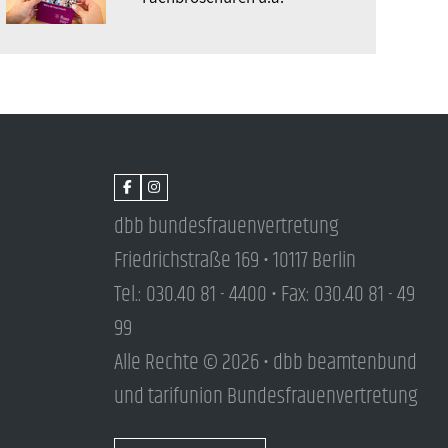
dbb bundesfrauenvertretung
Friedrichstraße 169 • 10117 Berlin
Tel.: 030.40 81 - 4400 • Fax: 030.40 81 - 49
99
Alle Rechte © 2026 • dbb beamtenbund
und tarifunion Bundesfrauenvertretung