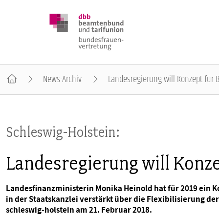
News-Archiv
Landesregierung will Konzept für
DBB FRAUEN
Schleswig-Holstein:
BUNDESTAGSWAHL 2025
Landesregierung will Konze
POSITIONEN
Landesfinanzministerin Monika Heinold hat für 2019 ein 
in der Staatskanzlei verstärkt über die Flexibilisierung d
SCHWERPUNKTTHEMEN
schleswig-holstein am 21. Februar 2018.