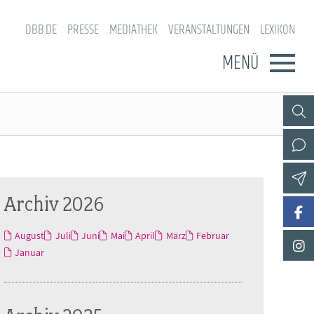
DBB.DE
PRESSE
MEDIATHEK
VERANSTALTUNGEN
LEXIKON
MENÜ
Archiv 2026
August
Juli
Juni
Mai
April
März
Februar
Januar