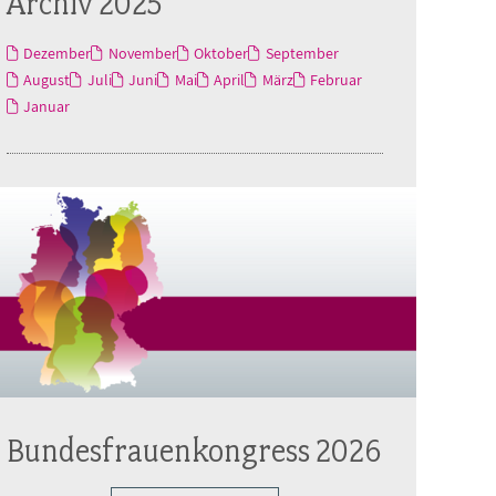
Archiv 2025
Dezember
November
Oktober
September
August
Juli
Juni
Mai
April
März
Februar
Januar
Bundesfrauenkongress 2026