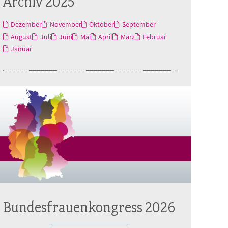
Archiv 2025
Dezember
November
Oktober
September
August
Juli
Juni
Mai
April
März
Februar
Januar
Bundesfrauenkongress 2026