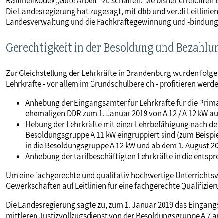
Rahmenkodex „Gute Arbeit“ zu schaffen. Die bisher erreichten 
Die Landesregierung hat zugesagt, mit dbb und ver.di Leitlinien
Landesverwaltung und die Fachkräftegewinnung und -bindung 
Gerechtigkeit in der Besoldung und Bezahlu
Zur Gleichstellung der Lehrkräfte in Brandenburg wurden folg
Lehrkräfte - vor allem im Grundschulbereich - profitieren werd
Anhebung der Eingangsämter für Lehrkräfte für die Prima
ehemaligen DDR zum 1. Januar 2019 von A 12 / A 12 kW auf
Hebung der Lehrkräfte mit einer Lehrbefähigung nach dem
Besoldungsgruppe A 11 kW eingruppiert sind (zum Beispiel
in die Besoldungsgruppe A 12 kW und ab dem 1. August 2
Anhebung der tarifbeschäftigten Lehrkräfte in die ents
Um eine fachgerechte und qualitativ hochwertige Unterrichtsv
Gewerkschaften auf Leitlinien für eine fachgerechte Qualifizier
Die Landesregierung sagte zu, zum 1. Januar 2019 das Eingangs
mittleren Justizvollzugsdienst von der Besoldungsgruppe A 7 