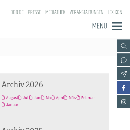
DBB.DE
PRESSE
MEDIATHEK
VERANSTALTUNGEN
LEXIKON
MENÜ
Archiv 2026
August
Juli
Juni
Mai
April
März
Februar
Januar