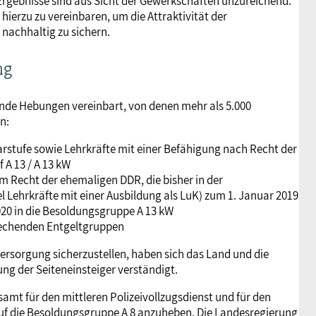
Ergebnisse sind aus Sicht der Gewerkschaften unzureichend.
 hierzu zu vereinbaren, um die Attraktivität der
nachhaltig zu sichern.
ng
ende Hebungen vereinbart, von denen mehr als 5.000
en:
rstufe sowie Lehrkräfte mit einer Befähigung nach Recht der
 A 13 / A 13 kW
 Recht der ehemaligen DDR, die bisher in der
 Lehrkräfte mit einer Ausbildung als LuK) zum 1. Januar 2019
020 in die Besoldungsgruppe A 13 kW
prechenden Entgeltgruppen
ersorgung sicherzustellen, haben sich das Land und die
ung der Seiteneinsteiger verständigt.
amt für den mittleren Polizeivollzugsdienst und für den
auf die Besoldungsgruppe A 8 anzuheben. Die Landesregierung