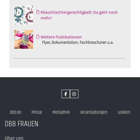
#Geschlechtergerechtigkeit: Da geht noch
mehr!
Weitere Publikationen
Flyer, Dokumentation, Fachbroschüren u.a.
dbb.de
Presse
Mediathek
Veranstaltungen
Lexikon
DBB FRAUEN
Über uns