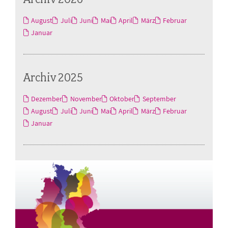
August
Juli
Juni
Mai
April
März
Februar
Januar
Archiv 2025
Dezember
November
Oktober
September
August
Juli
Juni
Mai
April
März
Februar
Januar