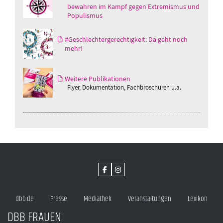
bewahren im Kampf gegen Extremismus und
Populismus
#Geschlechtergerechtigkeit: Da geht noch
mehr!
Weitere Publikationen
Flyer, Dokumentation, Fachbroschüren u.a.
dbb.de
Presse
Mediathek
Veranstaltungen
Lexikon
DBB FRAUEN