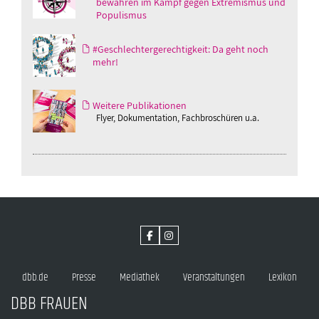
bewahren im Kampf gegen Extremismus und
Populismus
#Geschlechtergerechtigkeit: Da geht noch
mehr!
Weitere Publikationen
Flyer, Dokumentation, Fachbroschüren u.a.
dbb.de
Presse
Mediathek
Veranstaltungen
Lexikon
DBB FRAUEN