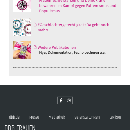
Frauenrechte stärken und Demokratie
bewahren im Kampf gegen Extremismus und
Populismus
#Geschlechtergerechtigkeit: Da geht noch
mehr!
Weitere Publikationen
Flyer, Dokumentation, Fachbroschüren u.a.
dbb.de
Presse
Mediathek
Veranstaltungen
Lexikon
DBB FRAUEN