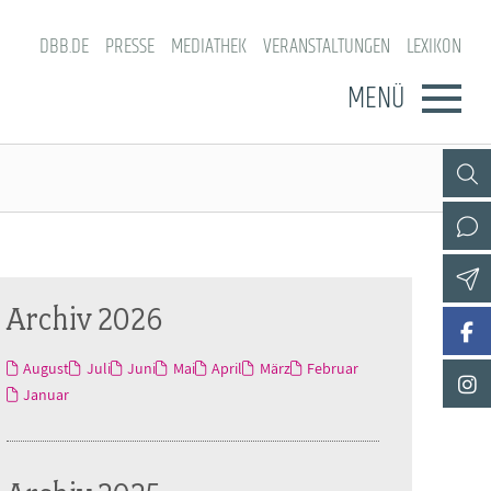
DBB.DE
PRESSE
MEDIATHEK
VERANSTALTUNGEN
LEXIKON
MENÜ
Archiv 2026
August
Juli
Juni
Mai
April
März
Februar
Januar