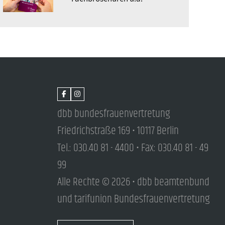
dbb bundesfrauenvertretung
Friedrichstraße 169 • 10117 Berlin
Tel.: 030.40 81 - 4400 • Fax: 030.40 81 - 49
99
Alle Rechte © 2026 • dbb beamtenbund
und tarifunion Bundesfrauenvertretung