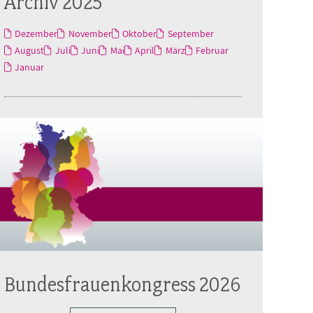
Archiv 2025
Dezember
November
Oktober
September
August
Juli
Juni
Mai
April
März
Februar
Januar
Bundesfrauenkongress 2026