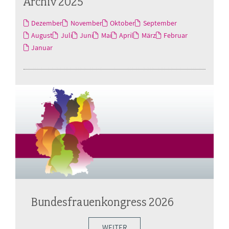
Archiv 2025
Dezember
November
Oktober
September
August
Juli
Juni
Mai
April
März
Februar
Januar
Bundesfrauenkongress 2026
WEITER