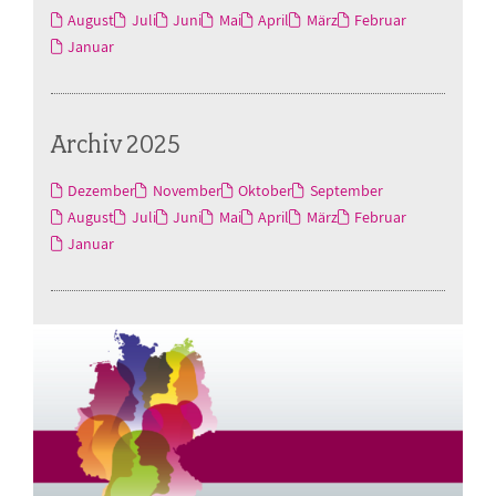
August
Juli
Juni
Mai
April
März
Februar
Januar
Archiv 2025
Dezember
November
Oktober
September
August
Juli
Juni
Mai
April
März
Februar
Januar