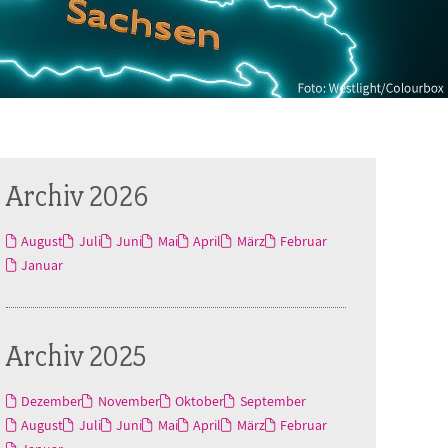
Archiv 2026
August
Juli
Juni
Mai
April
März
Februar
Januar
Archiv 2025
Dezember
November
Oktober
September
August
Juli
Juni
Mai
April
März
Februar