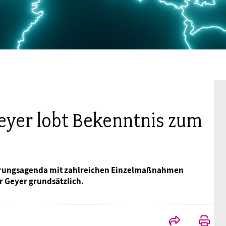
Mitgliedsgewerkschaften
Alterssicherung
Digitalisierung
Seminare
Akademie
Kooperationen
Bildung
Frauenrecht kompakt
Verlag
Gesundheit
Gender Budgeting
yer lobt Bekenntnis zum
Europa
ierungsagenda mit zahlreichen Einzelmaßnahmen
Stellungnahmen
er Geyer grundsätzlich.