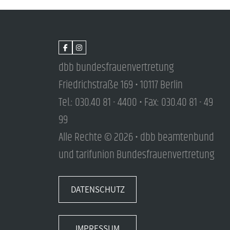
dbb bundesfrauenvertretung
Friedrichstraße 169 • 10117 Berlin
Tel.: 030.40 81 - 4400 • Fax: 030.40 81 - 49
99
Alle Rechte © 2026 • dbb beamtenbund
und tarifunion Bundesfrauenvertretung
DATENSCHUTZ
IMPRESSUM