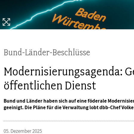
PUBLIKATIONEN
TERMINE & VERANSTALTUNGEN
MITGLIEDSCHAFT & SERVICE
Bund-Länder-Beschlüsse
Modernisierungsagenda: Ge
öffentlichen Dienst
Bund und Länder haben sich auf eine föderale Modernis
geeinigt. Die Pläne für die Verwaltung lobt dbb-Chef Volk
05. Dezember 2025