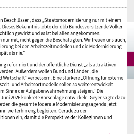
n den Beschlüssen, dass „Staatsmodernisierung nur mit einem
. Dieses Bekenntnis lobte der dbb Bundesvorsitzende Volker
htlich gewirkt und es ist bei allen angekommen:
nur mit, nicht gegen die Beschäftigten. Wir freuen uns auch,
isierung bei den Arbeitszeitmodellen und die Modernisierung
ät als nie.“
g reformiert und der öffentliche Dienst „als attraktiven
 werden. Außerdem wollen Bund und Länder „die
 Wirtschaft“ verbessern. Eine stärkere „Öffnung für externe
szeit- und Arbeitsortmodelle sollen so weiterentwickelt
ät im Sinne der Aufgabenwahrnehmung steigen.“ Die
s Juni 2026 konkrete Vorschläge entwickeln. Geyer sagte dazu:
werden die gesamte föderale Modernisierungsagenda jetzt
ann weiterhin eng begleiten. Gerade zu den
tionen ein, damit die Perspektive der Kolleginnen und