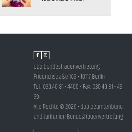
dbb bundesfrauenvertretung
Friedrichstraße 169 • 10117 Berlin
Tel.: 030.40 81 - 4400 • Fax: 030.40 81 - 49
99
Alle Rechte © 2026 • dbb beamtenbund
und tarifunion Bundesfrauenvertretung