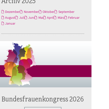
Archiv 2025
Dezember
November
Oktober
September
August
Juli
Juni
Mai
April
März
Februar
Januar
Bundesfrauenkongress 2026