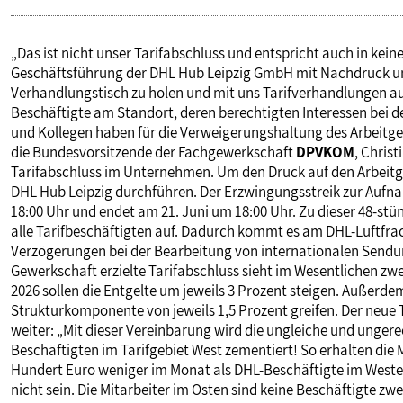
PUBLIKATIONEN
„Das ist nicht unser Tarifabschluss und entspricht auch in kein
Geschäftsführung der DHL Hub Leipzig GmbH mit Nachdruck u
TERMINE & VERANSTALTUNGEN
Verhandlungstisch zu holen und mit uns Tarifverhandlungen au
Beschäftigte am Standort, deren berechtigten Interessen bei de
und Kollegen haben für die Verweigerungshaltung des Arbeitge
MITGLIEDSCHAFT & SERVICE
die Bundesvorsitzende der Fachgewerkschaft
DPVKOM
, Chris
Tarifabschluss im Unternehmen. Um den Druck auf den Arbeitge
DHL Hub Leipzig durchführen. Der Erzwingungsstreik zur Aufn
18:00 Uhr und endet am 21. Juni um 18:00 Uhr. Zu dieser 48-s
alle Tarifbeschäftigten auf. Dadurch kommt es am DHL-Luftfra
Verzögerungen bei der Bearbeitung von internationalen Sendun
Gewerkschaft erzielte Tarifabschluss sieht im Wesentlichen zwe
2026 sollen die Entgelte um jeweils 3 Prozent steigen. Außerde
Strukturkomponente von jeweils 1,5 Prozent greifen. Der neue 
weiter: „Mit dieser Vereinbarung wird die ungleiche und unger
Beschäftigten im Tarifgebiet West zementiert! So erhalten die
Hundert Euro weniger im Monat als DHL-Beschäftigte im Westen
nicht sein. Die Mitarbeiter im Osten sind keine Beschäftigte 