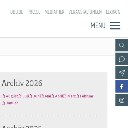
DBB.DE
PRESSE
MEDIATHEK
VERANSTALTUNGEN
LEXIKON
MENÜ
Archiv 2026
August
Juli
Juni
Mai
April
März
Februar
Januar