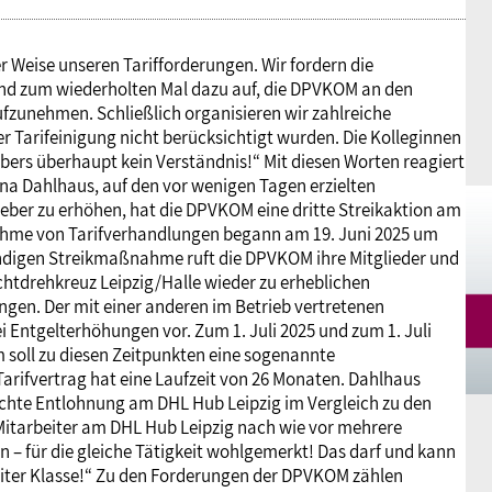
Mitgliedsgewerkschaften
Alterssicherung
Digitalisierung
Seminare
Akademie
er Weise unseren Tarifforderungen. Wir fordern die
nd zum wiederholten Mal dazu auf, die DPVKOM an den
Kooperationen
Bildung
Frauenrecht kompakt
Verlag
fzunehmen. Schließlich organisieren wir zahlreiche
r Tarifeinigung nicht berücksichtigt wurden. Die Kolleginnen
bers überhaupt kein Verständnis!“ Mit diesen Worten reagiert
Gesundheit
tina Dahlhaus, auf den vor wenigen Tagen erzielten
ber zu erhöhen, hat die DPVKOM eine dritte Streikaktion am
ahme von Tarifverhandlungen begann am 19. Juni 2025 um
Gender Budgeting
tündigen Streikmaßnahme ruft die DPVKOM ihre Mitglieder und
chtdrehkreuz Leipzig/Halle wieder zu erheblichen
gen. Der mit einer anderen im Betrieb vertretenen
Europa
i Entgelterhöhungen vor. Zum 1. Juli 2025 und zum 1. Juli
m soll zu diesen Zeitpunkten eine sogenannte
Tarifvertrag hat eine Laufzeit von 26 Monaten. Dahlhaus
Stellungnahmen
echte Entlohnung am DHL Hub Leipzig im Vergleich zu den
 Mitarbeiter am DHL Hub Leipzig nach wie vor mehrere
 – für die gleiche Tätigkeit wohlgemerkt! Das darf und kann
zweiter Klasse!“ Zu den Forderungen der DPVKOM zählen