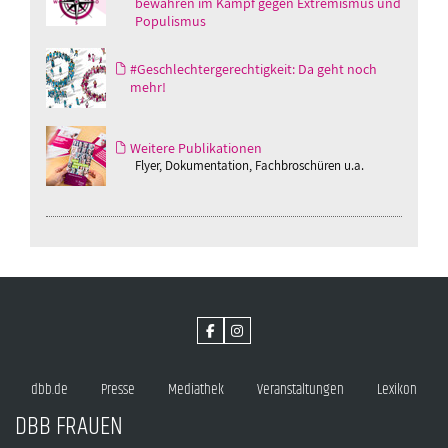
bewahren im Kampf gegen Extremismus und
Populismus
#Geschlechtergerechtigkeit: Da geht noch
mehr!
Weitere Publikationen
Flyer, Dokumentation, Fachbroschüren u.a.
dbb.de
Presse
Mediathek
Veranstaltungen
Lexikon
DBB FRAUEN