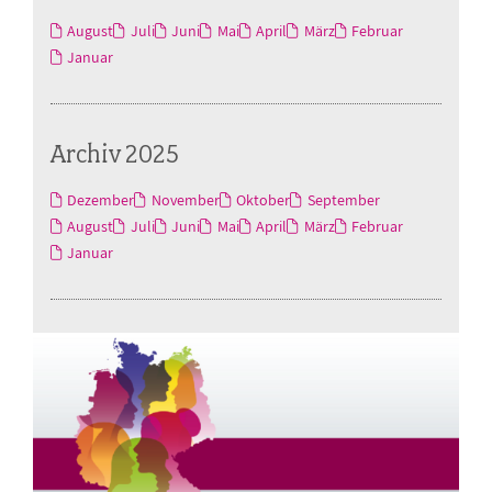
August
Juli
Juni
Mai
April
März
Februar
Januar
Archiv 2025
Dezember
November
Oktober
September
August
Juli
Juni
Mai
April
März
Februar
Januar