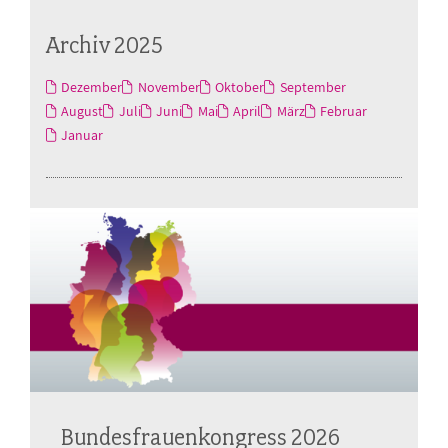
Archiv 2025
Dezember
November
Oktober
September
August
Juli
Juni
Mai
April
März
Februar
Januar
Bundesfrauenkongress 2026